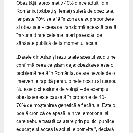
Obezității, aproximativ 40% dintre adulții din
România (bărbați și femei) suferă de obezitate,
iar peste 70% se află în zona de suprapondere
si obezitate – ceea ce transformă această boală
într-una dintre cele mai mari provocări de
sănătate publică de la momentul actual.
„Datele din Atlas și rezultatele acestui studiu ne
confirmă ceea ce știam deja: obezitatea este o
problemă reală în România, ce are nevoie de o
intervenție rapidă pentru binele nostru al tuturor.
Nu este o chestiune de voință – de exemplu,
obezitatea este cauzată în proporție de 40-
70% de moștenirea genetică a fiecăruia. Este o
boală cronică ce apasă la nivel emoțional și
care trebuie tratată ca atare prin politici publice,
educație și acces la soluțiile potrivite.”, declară