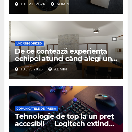
JUL 21, 2026
ADMIN
UNCATEGORIZED
De ce contează experiența
echipei atunci când alegi un
birou de arhitectură
JUL 7, 2026
ADMIN
COMUNICATELE DE PRESA
Tehnologie de top la un preț
accesibil — Logitech extinde
seria G3 cu un nou mouse și