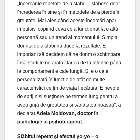
„Încercările repetate de a slăbi … slăbesc doar
încrederea în sine și în metodele de a pierde în
greutate. Mai ales când aceste încercări apar
impulsiv, copiind ceva ce a funcționat la o altă
persoană sau un trend al momentului. Simpla
dorință de a slăbi nu duce la rezultate. E
important să decidem că ne dorim o schimbare,
însă studiile ne arată clar că de la intenție până
la comportament e cale lungă. Și e o cale
personalizată în funcție de atât de multe
caracteristici ce țin de viața fiecăruia. E nevoie
de sprijin și susținere pe termen lung pentru a
avea grijă de greutatea și sănătatea noastră”, a
declarat
Adela Moldovan, doctor în
psihologie și psihoterapeut.
Slăbitul repetat și efectul yo-yo – o