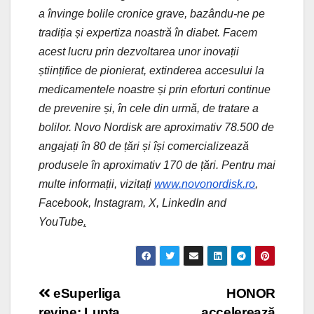
a învinge bolile cronice grave, bazându-ne pe
tradiția și expertiza noastră în diabet. Facem
acest lucru prin dezvoltarea unor inovații
științifice de pionierat, extinderea accesului la
medicamentele noastre și prin eforturi continue
de prevenire și, în cele din urmă, de tratare a
bolilor. Novo Nordisk are aproximativ 78.500 de
angajați în 80 de țări și își comercializează
produsele în aproximativ 170 de țări. Pentru mai
multe informații, vizitați
www.novonordisk.ro
,
Facebook, Instagram, X, LinkedIn and
YouTube
.
Post
eSuperliga
HONOR
revine: Lupta
accelerează