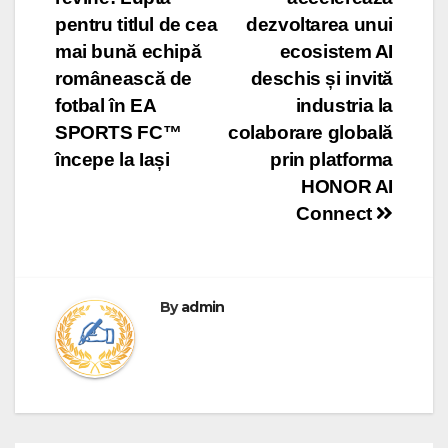
navigation
pentru titlul de cea
dezvoltarea unui
mai bună echipă
ecosistem AI
românească de
deschis și invită
fotbal în EA
industria la
SPORTS FC™
colaborare globală
începe la Iași
prin platforma
HONOR AI
Connect
By
admin