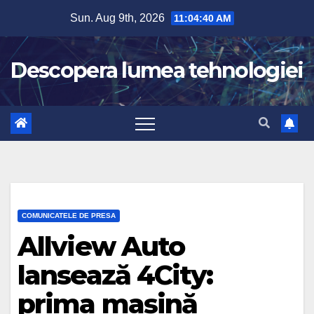
Skip
Sun. Aug 9th, 2026
11:04:41 AM
to
content
Descopera lumea tehnologiei
COMUNICATELE DE PRESA
Allview Auto
lansează 4City:
prima mașină