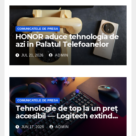
COMUNICATELE DE PRESA
HONOR aduce tehnologia de
azi în Palatul Telefoanelor
JUL 21, 2026
ADMIN
COMUNICATELE DE PRESA
Tehnologie de top la un preț
accesibil — Logitech extinde
seria G3 cu un nou mouse și
JUN 17, 2026
ADMIN
o nouă tastatură pentru