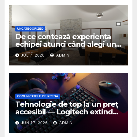
UNCATEGORIZED
De ce contează experiența
echipei atunci când alegi un
birou de arhitectură
JUL 7, 2026
ADMIN
COMUNICATELE DE PRESA
Tehnologie de top la un preț
accesibil — Logitech extinde
seria G3 cu un nou mouse și
JUN 17, 2026
ADMIN
o nouă tastatură pentru
gaming pe PC