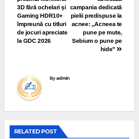
navigation
3D fără ochelari și
campania dedicată
Gaming HDR10+
pielii predispuse la
împreună cu titluri
acnee: „Acneea te
de jocuri apreciate
pune pe mute,
la GDC 2026
Sebium o pune pe
hide”
By
admin
RELATED POST