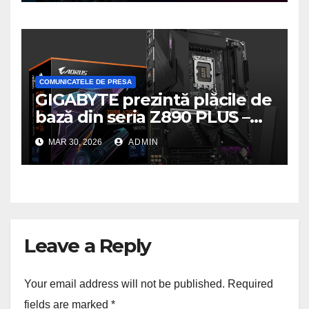
gaming pe PC
COMUNICATELE DE PRESA
GIGABYTE prezintă plăcile de
bază din seria Z890 PLUS –
performanță de ultimă
MAR 30, 2026
ADMIN
generație la un nou nivel
Leave a Reply
Your email address will not be published.
Required
fields are marked
*