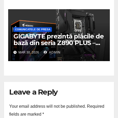
gaming pe PC
COMUNICATELE DE PRESA
GIGABYTE prezintă plăcile de
bază din seria Z890 PLUS –
performanță de ultimă
MAR 30, 2026
ADMIN
generație la un nou nivel
Leave a Reply
Your email address will not be published.
Required
fields are marked
*