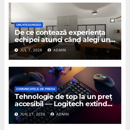
UNCATEGORIZED
De ce contează experiența
echipei atunci când alegi un
birou de arhitectură
JUL 7, 2026
ADMIN
COMUNICATELE DE PRESA
Tehnologie de top la un preț
accesibil — Logitech extinde
seria G3 cu un nou mouse și
JUN 17, 2026
ADMIN
o nouă tastatură pentru
gaming pe PC