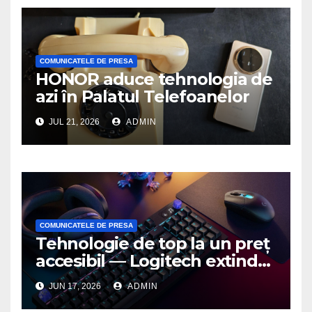
COMUNICATELE DE PRESA
HONOR aduce tehnologia de
azi în Palatul Telefoanelor
JUL 21, 2026
ADMIN
COMUNICATELE DE PRESA
Tehnologie de top la un preț
accesibil — Logitech extinde
seria G3 cu un nou mouse și
JUN 17, 2026
ADMIN
o nouă tastatură pentru