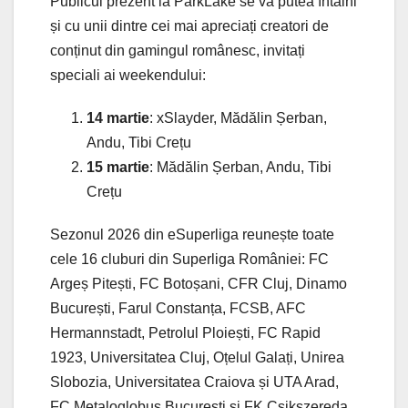
Publicul prezent la ParkLake se va putea întâlni
și cu unii dintre cei mai apreciați creatori de
conținut din gamingul românesc, invitați
speciali ai weekendului:
14 martie
: xSlayder, Mădălin Șerban,
Andu, Tibi Crețu
15 martie
: Mădălin Șerban, Andu, Tibi
Crețu
Sezonul 2026 din eSuperliga reunește toate
cele 16 cluburi din Superliga României: FC
Argeș Pitești, FC Botoșani, CFR Cluj, Dinamo
București, Farul Constanța, FCSB, AFC
Hermannstadt, Petrolul Ploiești, FC Rapid
1923, Universitatea Cluj, Oțelul Galați, Unirea
Slobozia, Universitatea Craiova și UTA Arad,
FC Metaloglobus București și FK Csikszereda