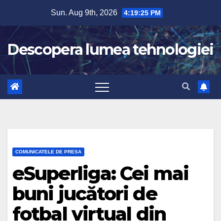
Skip
Sun. Aug 9th, 2026
4:19:26 PM
to
content
Descopera lumea tehnologiei
COMUNICATELE DE PRESA
eSuperliga: Cei mai
buni jucători de
fotbal virtual din