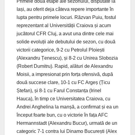
Primele două etape ale sezonului, disputate la
Iași, au oferit deja câteva repere importante în
lupta pentru primele locuri. Răzvan Puiu, fostul
reprezentant al Universității Craiova și acum
jucătorul CFR Cluj, a avut una dintre cele mai
solide evoluții ale debutului de sezon, cu două
victorii categorice, 9-2 cu Petrolul Ploiești
(Alexandru Țenescu), și 8-2 cu Unirea Slobozia
(Robert Dumitru). Rapid, alături de Alexandru
Moisii, a impresionat prin forța ofensivă, după
două succese clare, 10-1 cu FC Argeș (Țicu
Ștefan), și 8-1 cu Farul Constanța (Irinel
Hauca), în timp ce Universitatea Craiova, cu
Andrei Anghelina la manșă, a confirmat și ea un
început foarte bun, cu o victorie în fața AFC
Hermannstadt (Alexandru Bucur), urmată de un
categoric 7-1 contra lui Dinamo București (Alex