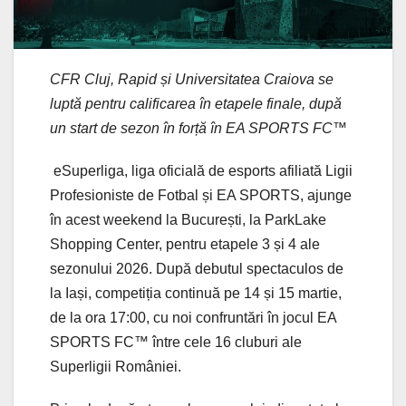
CFR Cluj, Rapid și Universitatea Craiova se
luptă pentru calificarea în etapele finale, după
un start de sezon în forță în EA SPORTS FC
™
eSuperliga, liga oficială de esports afiliată Ligii
Profesioniste de Fotbal și EA SPORTS, ajunge
în acest weekend la București, la ParkLake
Shopping Center, pentru etapele 3 și 4 ale
sezonului 2026. După debutul spectaculos de
la Iași, competiția continuă pe 14 și 15 martie,
de la ora 17:00, cu noi confruntări în jocul EA
SPORTS FC™ între cele 16 cluburi ale
Superligii României.