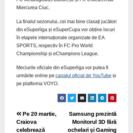
Miercurea Ciuc.
La finalul sezonului, cei mai bine clasați jucători
din eSuperliga și eSuperCupa vor obține locuri
în etapele internaționale organizate de EA
SPORTS, respectiv în FC Pro World
Championship și eChampions League.
Meciurile oficiale din eSuperliga vor putea fi
urmărite online pe
canalul oficial de YouTube
și
pe platforma VOYO.
Post
Pe 20 martie,
Samsung prezintă
Craiova
Monitorul 3D fără
navigation
celebrează
ochelari și Gaming