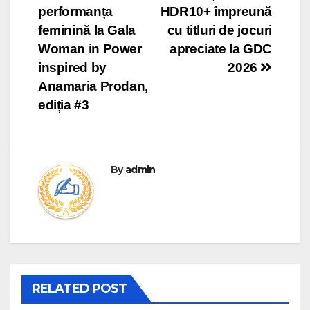
performanța
HDR10+ împreună
feminină la Gala
cu titluri de jocuri
Woman in Power
apreciate la GDC
inspired by
2026
Anamaria Prodan,
ediția #3
By
admin
RELATED POST