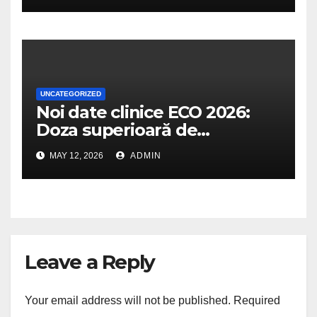
fizice
UNCATEGORIZED
Noi date clinice ECO 2026:
Doza superioară de
Wegovy® generează o
MAY 12, 2026
ADMIN
slăbire de aproape 28% și
protejează masa musculară
Leave a Reply
Your email address will not be published.
Required