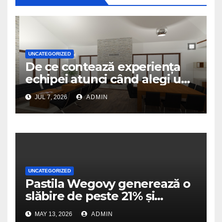
UNCATEGORIZED
De ce contează experiența
echipei atunci când alegi un
birou de arhitectură
JUL 7, 2026
ADMIN
UNCATEGORIZED
Pastila Wegovy generează o
slăbire de peste 21% și
dublează scorurile de
MAY 13, 2026
ADMIN
îmbunătățire a mobilității