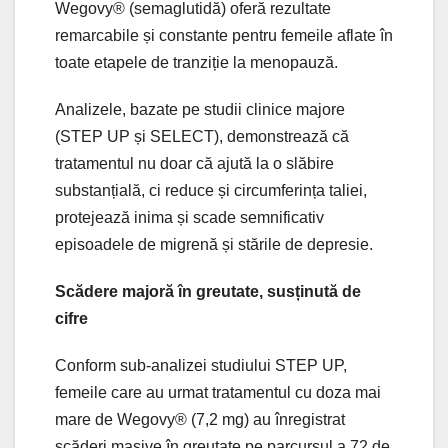
Wegovy® (semaglutidă) oferă rezultate
remarcabile și constante pentru femeile aflate în
toate etapele de tranziție la menopauză.
Analizele, bazate pe studii clinice majore
(STEP UP și SELECT), demonstrează că
tratamentul nu doar că ajută la o slăbire
substanțială, ci reduce și circumferința taliei,
protejează inima și scade semnificativ
episoadele de migrenă și stările de depresie.
Scădere majoră în greutate, susținută de
cifre
Conform sub-analizei studiului STEP UP,
femeile care au urmat tratamentul cu doza mai
mare de Wegovy® (7,2 mg) au înregistrat
scăderi masive în greutate pe parcursul a 72 de