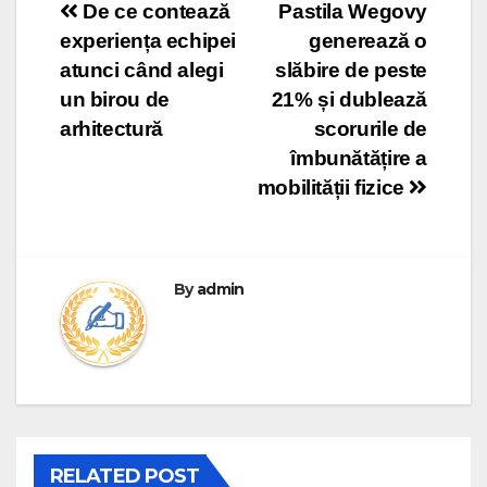
Post
De ce contează
Pastila Wegovy
experiența echipei
generează o
navigation
atunci când alegi
slăbire de peste
un birou de
21% și dublează
arhitectură
scorurile de
îmbunătățire a
mobilității fizice
By
admin
RELATED POST