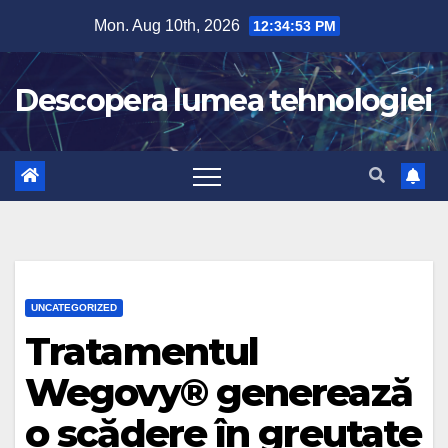
Skip
Mon. Aug 10th, 2026
12:34:54 PM
to
content
Descopera lumea tehnologiei
UNCATEGORIZED
Tratamentul
Wegovy® generează
o scădere în greutate