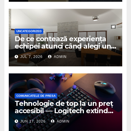
UNCATEGORIZED
De ce contează experiența
echipei atunci când alegi un
birou de arhitectură
JUL 7, 2026
ADMIN
COMUNICATELE DE PRESA
Tehnologie de top la un preț
accesibil — Logitech extinde
seria G3 cu un nou mouse și
JUN 17, 2026
ADMIN
o nouă tastatură pentru