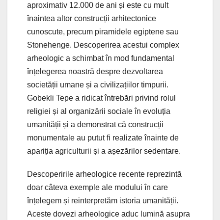
aproximativ 12.000 de ani și este cu mult
înaintea altor construcții arhitectonice
cunoscute, precum piramidele egiptene sau
Stonehenge. Descoperirea acestui complex
arheologic a schimbat în mod fundamental
înțelegerea noastră despre dezvoltarea
societății umane și a civilizațiilor timpurii.
Gobekli Tepe a ridicat întrebări privind rolul
religiei și al organizării sociale în evoluția
umanității și a demonstrat că construcții
monumentale au putut fi realizate înainte de
apariția agriculturii și a așezărilor sedentare.
Descoperirile arheologice recente reprezintă
doar câteva exemple ale modului în care
înțelegem și reinterpretăm istoria umanității.
Aceste dovezi arheologice aduc lumină asupra