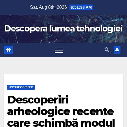
Skip
Sat. Aug 8th, 2026
6:51:37 AM
to
content
Descopera lumea tehnologiei
UNCATEGORIZED
Descoperiri
arheologice recente
care schimbă modul