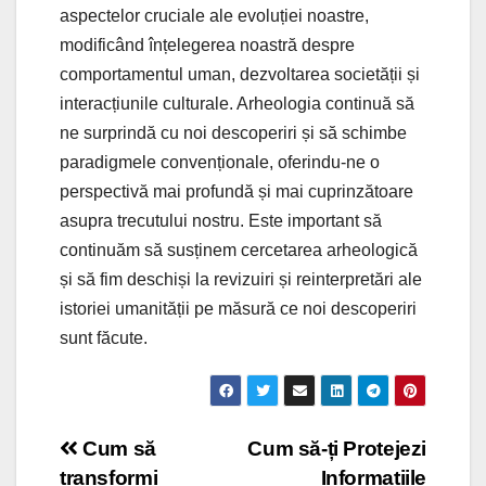
aspectelor cruciale ale evoluției noastre,
modificând înțelegerea noastră despre
comportamentul uman, dezvoltarea societății și
interacțiunile culturale. Arheologia continuă să
ne surprindă cu noi descoperiri și să schimbe
paradigmele convenționale, oferindu-ne o
perspectivă mai profundă și mai cuprinzătoare
asupra trecutului nostru. Este important să
continuăm să susținem cercetarea arheologică
și să fim deschiși la revizuiri și reinterpretări ale
istoriei umanității pe măsură ce noi descoperiri
sunt făcute.
Post
Cum să
Cum să-ți Protejezi
transformi
Informațiile