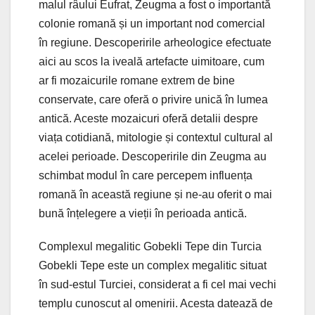
malul râului Eufrat, Zeugma a fost o importantă
colonie romană și un important nod comercial
în regiune. Descoperirile arheologice efectuate
aici au scos la iveală artefacte uimitoare, cum
ar fi mozaicurile romane extrem de bine
conservate, care oferă o privire unică în lumea
antică. Aceste mozaicuri oferă detalii despre
viața cotidiană, mitologie și contextul cultural al
acelei perioade. Descoperirile din Zeugma au
schimbat modul în care percepem influența
romană în această regiune și ne-au oferit o mai
bună înțelegere a vieții în perioada antică.
Complexul megalitic Gobekli Tepe din Turcia
Gobekli Tepe este un complex megalitic situat
în sud-estul Turciei, considerat a fi cel mai vechi
templu cunoscut al omenirii. Acesta datează de