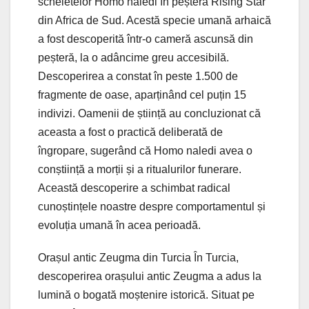
scheletelor Homo naledi în peștera Rising Star
din Africa de Sud. Acestă specie umană arhaică
a fost descoperită într-o cameră ascunsă din
peșteră, la o adâncime greu accesibilă.
Descoperirea a constat în peste 1.500 de
fragmente de oase, aparținând cel puțin 15
indivizi. Oamenii de știință au concluzionat că
aceasta a fost o practică deliberată de
îngropare, sugerând că Homo naledi avea o
conștiință a morții și a ritualurilor funerare.
Această descoperire a schimbat radical
cunoștințele noastre despre comportamentul și
evoluția umană în acea perioadă.
Orașul antic Zeugma din Turcia În Turcia,
descoperirea orașului antic Zeugma a adus la
lumină o bogată moștenire istorică. Situat pe