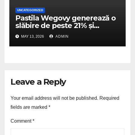
UNCATEGORIZED
Pastila Wegovy generează o
slăbire de peste 21% și
dublează scorurile de
MAY 13, 2026
ADMIN
îmbunătățire a mobilității
fizice
Leave a Reply
Your email address will not be published.
Required
fields are marked
*
Comment
*