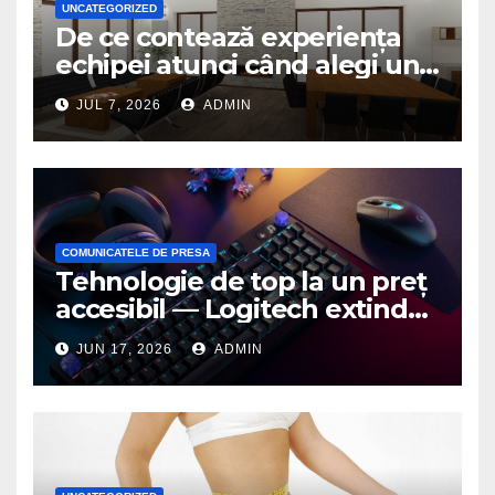
UNCATEGORIZED
De ce contează experiența
echipei atunci când alegi un
birou de arhitectură
JUL 7, 2026
ADMIN
COMUNICATELE DE PRESA
Tehnologie de top la un preț
accesibil — Logitech extinde
seria G3 cu un nou mouse și
JUN 17, 2026
ADMIN
o nouă tastatură pentru
gaming pe PC