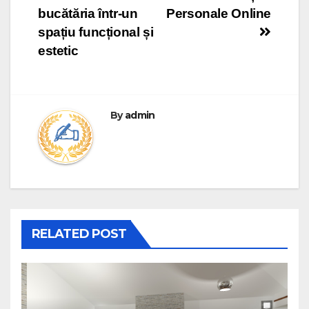
navigation
bucătăria într-un
Personale Online
spațiu funcțional și
estetic
By
admin
RELATED POST