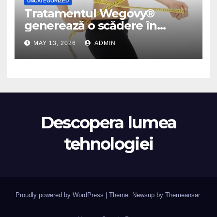
UNCATEGORIZED
Tratamentul Wegovy®
generează o scădere în
greutate de până la 22,6% la
MAY 13, 2026
ADMIN
femei în perioada
menopauzei și reduce la
jumătate riscul de migrene
Descopera lumea
tehnologiei
Proudly powered by WordPress
|
Theme: Newsup by
Themeansar
.