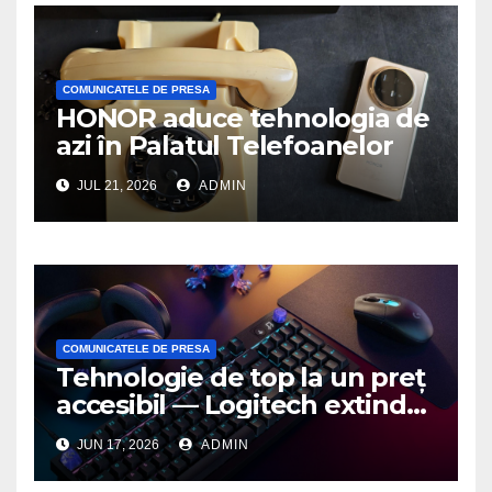
COMUNICATELE DE PRESA
HONOR aduce tehnologia de
azi în Palatul Telefoanelor
JUL 21, 2026
ADMIN
COMUNICATELE DE PRESA
Tehnologie de top la un preț
accesibil — Logitech extinde
seria G3 cu un nou mouse și
JUN 17, 2026
ADMIN
o nouă tastatură pentru
gaming pe PC