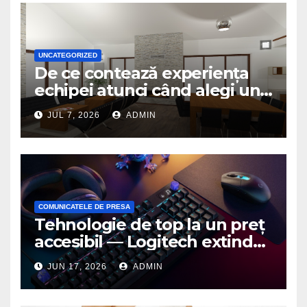
UNCATEGORIZED
De ce contează experiența
echipei atunci când alegi un
birou de arhitectură
JUL 7, 2026
ADMIN
COMUNICATELE DE PRESA
Tehnologie de top la un preț
accesibil — Logitech extinde
seria G3 cu un nou mouse și
JUN 17, 2026
ADMIN
o nouă tastatură pentru
gaming pe PC