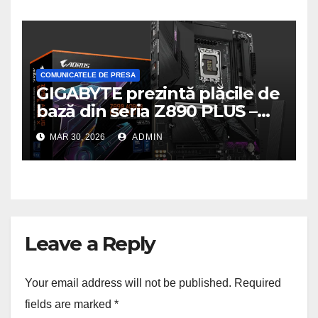
COMUNICATELE DE PRESA
GIGABYTE prezintă plăcile de
bază din seria Z890 PLUS –
performanță de ultimă
MAR 30, 2026
ADMIN
generație la un nou nivel
Leave a Reply
Your email address will not be published.
Required
fields are marked
*