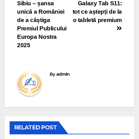
Sibiu – șansa
Galaxy Tab S11:
navigation
unică a României
tot ce aștepți de la
de a câștiga
o tabletă premium
Premiul Publicului
Europa Nostra
2025
By
admin
RELATED POST