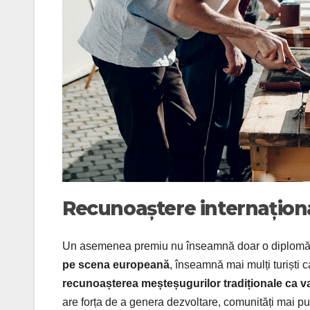
Recunoaștere internațion
Un asemenea premiu nu înseamnă doar o diplomă 
pe scena europeană
, înseamnă mai mulți turiști 
recunoașterea meșteșugurilor tradiționale ca val
are forța de a genera dezvoltare, comunități mai puter