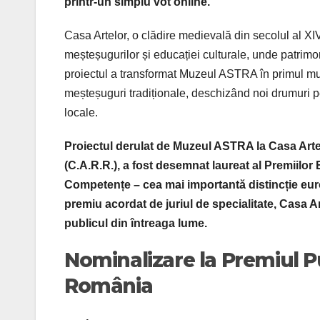
printr-un simplu vot online.
Casa Artelor, o clădire medievală din secolul al XIV-
meșteșugurilor și educației culturale, unde patrimoni
proiectul a transformat Muzeul ASTRA în primul muz
meșteșuguri tradiționale, deschizând noi drumuri pe
locale.
Proiectul derulat de Muzeul ASTRA la Casa Artel
(C.A.R.R.), a fost desemnat laureat al Premiilo
Competențe – cea mai importantă distincție eur
premiu acordat de juriul de specialitate, Casa Art
publicul din întreaga lume.
Nominalizare la Premiul P
România