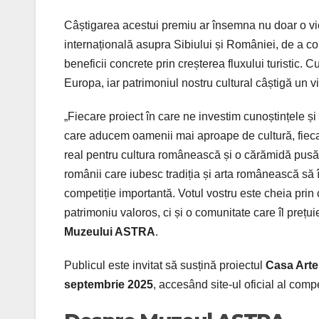
Câștigarea acestui premiu ar însemna nu doar o vict
internațională asupra Sibiului și României, de a c
beneficii concrete prin creșterea fluxului turistic. 
Europa, iar patrimoniul nostru cultural câștigă un vii
„Fiecare proiect în care ne investim cunoștințele și
care aducem oamenii mai aproape de cultură, fie
real pentru cultura românească și o cărămidă pusă la 
românii care iubesc tradiția și arta românească să 
competiție importantă. Votul vostru este cheia pr
patrimoniu valoros, ci și o comunitate care îl prețuie
Muzeului ASTRA
.
Publicul este invitat să susțină proiectul
Casa Arte
septembrie 2025
, accesând site-ul oficial al compe