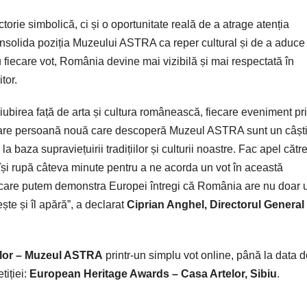
orie simbolică, ci și o oportunitate reală de a atrage atenția
onsolida poziția Muzeului ASTRA ca reper cultural și de a aduce
Cu fiecare vot, România devine mai vizibilă și mai respectată în
tor.
 iubirea față de arta și cultura românească, fiecare eveniment pr
care persoană nouă care descoperă Muzeul ASTRA sunt un câșt
baza supraviețuirii tradițiilor și culturii noastre. Fac apel către 
își rupă câteva minute pentru a ne acorda un vot în această
in care putem demonstra Europei întregi că România are nu doar 
ște și îl apără”, a declarat
Ciprian Anghel, Directorul General 
lor – Muzeul ASTRA
printr-un simplu vot online, până la data 
tiției:
European Heritage Awards – Casa Artelor, Sibiu
.