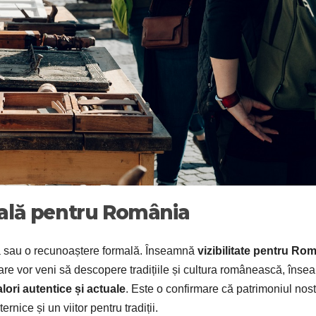
ală pentru România
sau o recunoaștere formală. Înseamnă
vizibilitate pentru Ro
care vor veni să descopere tradițiile și cultura românească, îns
ori autentice și actuale
. Este o confirmare că patrimoniul nos
nice și un viitor pentru tradiții.