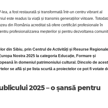
lea, a fost restaurată și transformată într-un centru vibrant al
ul este readus la viață și transmis generațiilor viitoare. Totodat
eu din România acreditat să ofere certificări profesionale în
ntru profesionalizarea meșterilor și pentru dezvoltarea comunită
or din Sibiu, prin Centrul de Activități și Resurse Regional
r Europa Nostra 2025 la categoria Educație, Formare și
opeană în domeniul patrimoniului cultural. Dincolo de acest
elor se află și pe lista scurtă a proiectelor ce pot fi votate d
ublicului 2025 – o șansă pentru