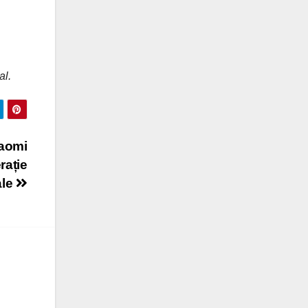
al.
iaomi
rație
ale