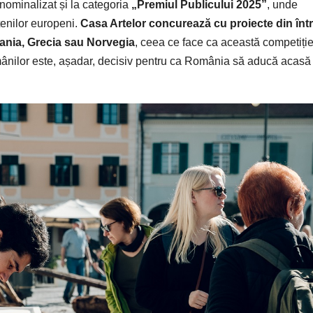
 nominalizat și la categoria
„Premiul Publicului 2025”
, unde
țenilor europeni.
Casa Artelor concurează cu proiecte din înt
pania, Grecia sau Norvegia
, ceea ce face ca această competiți
omânilor este, așadar, decisiv pentru ca România să aducă acasă