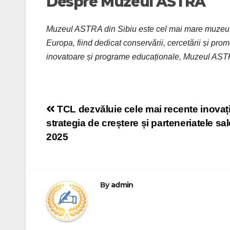
Despre Muzeul ASTRA
Muzeul ASTRA din Sibiu este cel mai mare muzeu în
Europa, fiind dedicat conservării, cercetării și promo
inovatoare și programe educaționale, Muzeul ASTRA 
Post
TCL dezvăluie cele mai recente inovați
strategia de creștere și parteneriatele sal
navigation
2025
By
admin