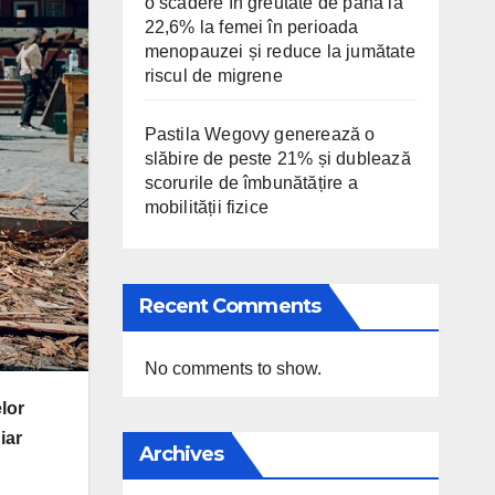
o scădere în greutate de până la
22,6% la femei în perioada
menopauzei și reduce la jumătate
riscul de migrene
Pastila Wegovy generează o
slăbire de peste 21% și dublează
scorurile de îmbunătățire a
mobilității fizice
Recent Comments
No comments to show.
lor
iar
Archives