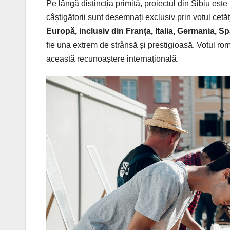
Pe lângă distincția primită, proiectul din Sibiu este
câștigătorii sunt desemnați exclusiv prin votul cetă
Europă, inclusiv din Franța, Italia, Germania, S
fie una extrem de strânsă și prestigioasă. Votul r
această recunoaștere internațională.