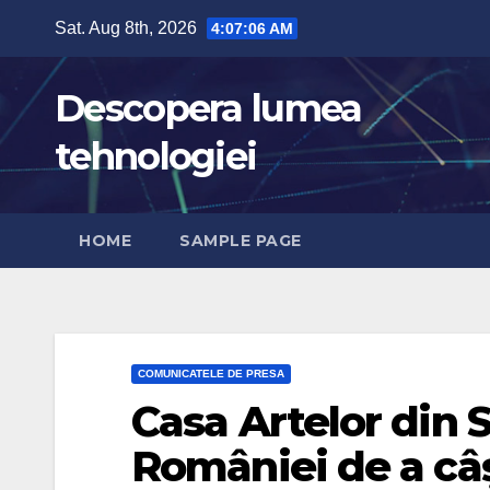
Skip
Sat. Aug 8th, 2026
4:07:07 AM
to
content
Descopera lumea
tehnologiei
HOME
SAMPLE PAGE
COMUNICATELE DE PRESA
Casa Artelor din S
României de a câș