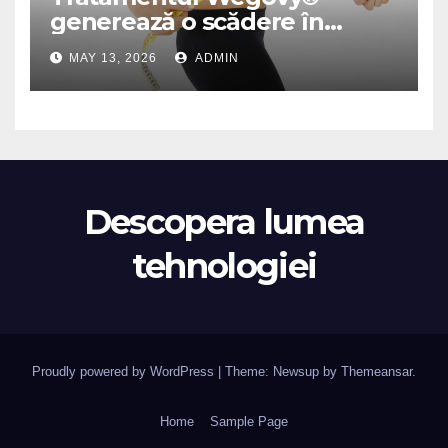
generează o scădere în
greutate de până la 22,6% la
MAY 13, 2026
ADMIN
femei în perioada
menopauzei și reduce la
jumătate riscul de migrene
Descopera lumea
tehnologiei
Proudly powered by WordPress
|
Theme: Newsup by
Themeansar
.
Home
Sample Page