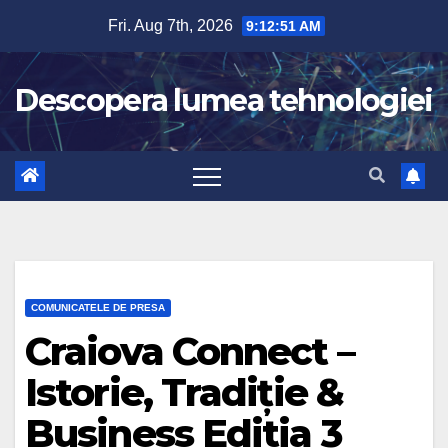
Skip
Fri. Aug 7th, 2026
9:12:52 AM
to
content
Descopera lumea tehnologiei
COMUNICATELE DE PRESA
Craiova Connect –
Istorie, Tradiție &
Business Editia 3