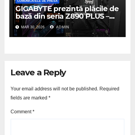
COMUNICATELE DE PRESA
GIGABYTE prezintă plăcile de
bază din seria Z890 PLUS –
performanță de ultimă
MAR 30, 2026
ADMIN
generație la un nou nivel
Leave a Reply
Your email address will not be published.
Required
fields are marked
*
Comment
*