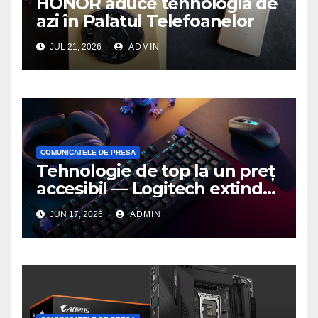
HONOR aduce tehnologia de
azi în Palatul Telefoanelor
JUL 21, 2026
ADMIN
COMUNICATELE DE PRESA
Tehnologie de top la un preț
accesibil — Logitech extinde
seria G3 cu un nou mouse și
JUN 17, 2026
ADMIN
o nouă tastatură pentru
gaming pe PC