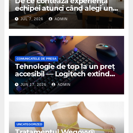
De ce contează experiența
echipei atunci când alegi un
birou de arhitectură
JUL 7, 2026
ADMIN
COMUNICATELE DE PRESA
Tehnologie de top la un preț
accesibil — Logitech extinde
seria G3 cu un nou mouse și
JUN 17, 2026
ADMIN
o nouă tastatură pentru
gaming pe PC
UNCATEGORIZED
Tratamentul Wegovy®