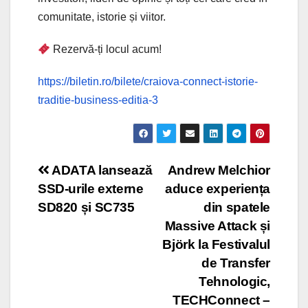
comunitate, istorie și viitor.
Rezervă-ți locul acum!
https://biletin.ro/bilete/craiova-connect-istorie-
traditie-business-editia-3
Post
ADATA lansează
Andrew Melchior
SSD-urile externe
aduce experiența
navigation
SD820 și SC735
din spatele
Massive Attack și
Björk la Festivalul
de Transfer
Tehnologic,
TECHConnect –