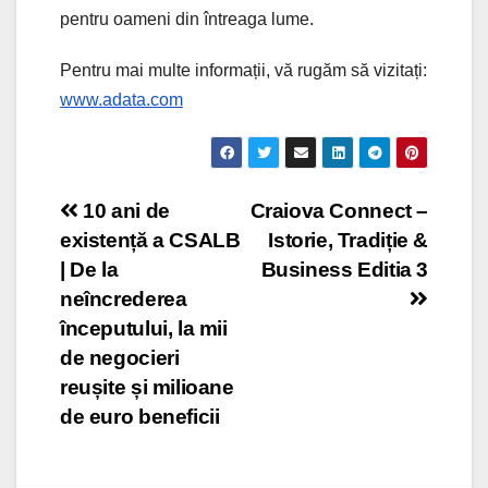
pentru oameni din întreaga lume.
Pentru mai multe informații, vă rugăm să vizitați:
www.adata.com
Post
10 ani de
Craiova Connect –
existență a CSALB
Istorie, Tradiție &
navigation
| De la
Business Editia 3
neîncrederea
începutului, la mii
de negocieri
reușite și milioane
de euro beneficii