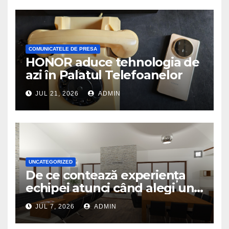
COMUNICATELE DE PRESA
HONOR aduce tehnologia de
azi în Palatul Telefoanelor
JUL 21, 2026
ADMIN
UNCATEGORIZED
De ce contează experiența
echipei atunci când alegi un
birou de arhitectură
JUL 7, 2026
ADMIN