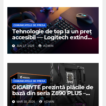
COMUNICATELE DE PRESA
Tehnologie de top la un preț
accesibil — Logitech extinde
seria G3 cu un nou mouse și
JUN 17, 2026
ADMIN
o nouă tastatură pentru
gaming pe PC
COMUNICATELE DE PRESA
GIGABYTE prezintă plăcile de
bază din seria Z890 PLUS –
performanță de ultimă
MAR 30, 2026
ADMIN
generație la un nou nivel