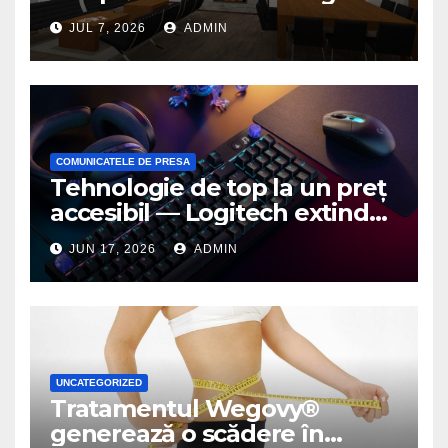
birou de arhitectură
JUL 7, 2026
ADMIN
COMUNICATELE DE PRESA
Tehnologie de top la un preț
accesibil — Logitech extinde
seria G3 cu un nou mouse și
JUN 17, 2026
ADMIN
o nouă tastatură pentru
gaming pe PC
UNCATEGORIZED
Tratamentul Wegovy®
generează o scădere în