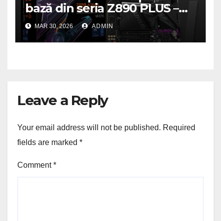
bază din seria Z890 PLUS –
performanță de ultimă
MAR 30, 2026
ADMIN
generație la un nou nivel
Leave a Reply
Your email address will not be published.
Required
fields are marked
*
Comment
*