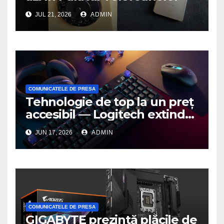
JUL 21, 2026
ADMIN
COMUNICATELE DE PRESA
Tehnologie de top la un preț
accesibil — Logitech extinde
seria G3 cu un nou mouse și
JUN 17, 2026
ADMIN
o nouă tastatură pentru
gaming pe PC
COMUNICATELE DE PRESA
GIGABYTE prezintă plăcile de