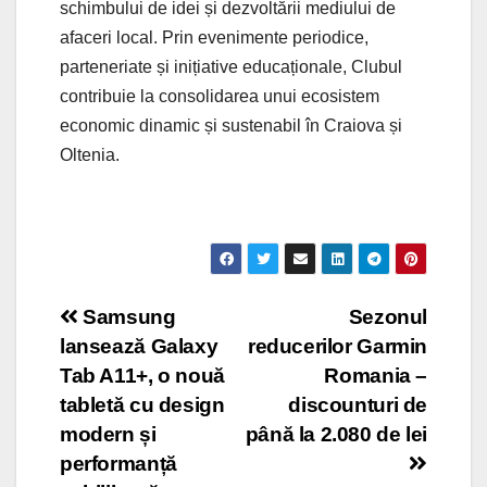
schimbului de idei și dezvoltării mediului de
afaceri local. Prin evenimente periodice,
parteneriate și inițiative educaționale, Clubul
contribuie la consolidarea unui ecosistem
economic dinamic și sustenabil în Craiova și
Oltenia.
Post
Samsung
Sezonul
lansează Galaxy
reducerilor Garmin
navigation
Tab A11+, o nouă
Romania –
tabletă cu design
discounturi de
modern și
până la 2.080 de lei
performanță