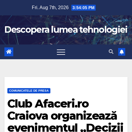
Skip
Fri. Aug 7th, 2026
3:54:06 PM
to
content
Descopera lumea tehnologiei
COMUNICATELE DE PRESA
Club Afaceri.ro
Craiova organizează
evenimentul „Decizii