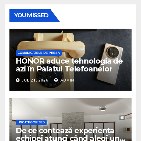
YOU MISSED
COMUNICATELE DE PRESA
HONOR aduce tehnologia de
azi în Palatul Telefoanelor
JUL 21, 2026
ADMIN
UNCATEGORIZED
De ce contează experiența
echipei atunci când alegi un