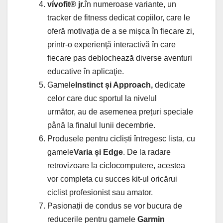
vívofit® jr.
în numeroase variante, un
tracker de fitness dedicat copiilor, care le
oferă motivația de a se mișca în fiecare zi,
printr-o experienţă interactivă în care
fiecare pas deblochează diverse aventuri
educative în aplicaţie.
Gamele
Instinct și Approach,
dedicate
celor care duc sportul la nivelul
următor,
au de asemenea prețuri speciale
până la finalul lunii decembrie.
Produsele pentru cicliști întregesc lista, cu
gamele
Varia și Edge
. De la radare
retrovizoare la ciclocomputere, acestea
vor completa cu succes kit-ul oricărui
ciclist profesionist sau amator.
Pasionații de condus se vor bucura de
reducerile pentru gamele
Garmin