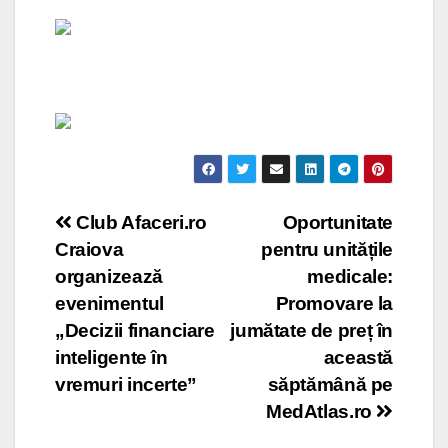
Post
Club Afaceri.ro
Oportunitate
Craiova
pentru unitățile
navigation
organizează
medicale:
evenimentul
Promovare la
„Decizii financiare
jumătate de preț în
inteligente în
această
vremuri incerte”
săptămână pe
MedAtlas.ro