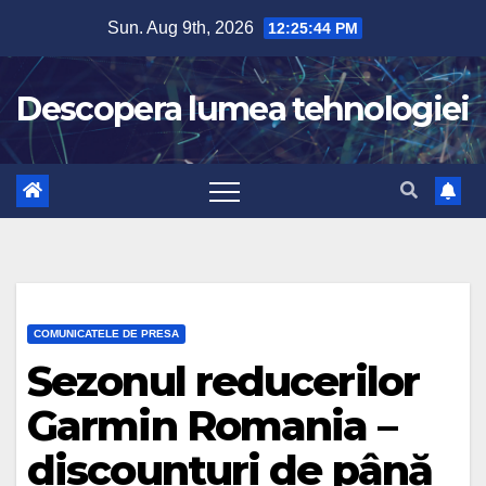
Skip
Sun. Aug 9th, 2026
12:25:45 PM
to
content
Descopera lumea tehnologiei
COMUNICATELE DE PRESA
Sezonul reducerilor
Garmin Romania –
discounturi de până