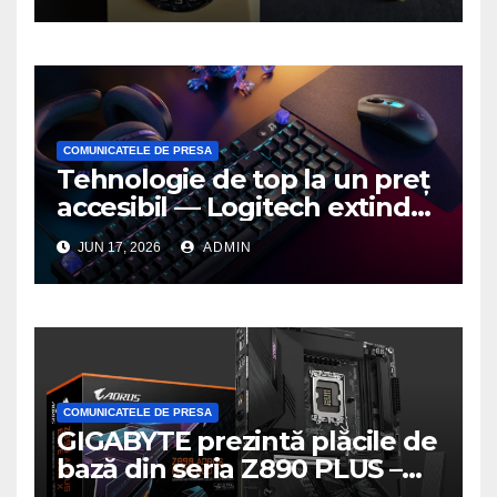
COMUNICATELE DE PRESA
Tehnologie de top la un preț
accesibil — Logitech extinde
seria G3 cu un nou mouse și
JUN 17, 2026
ADMIN
o nouă tastatură pentru
gaming pe PC
COMUNICATELE DE PRESA
GIGABYTE prezintă plăcile de
bază din seria Z890 PLUS –
performanță de ultimă