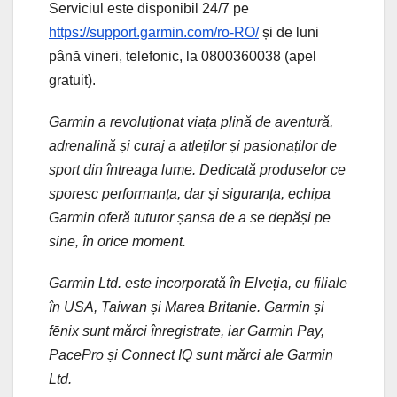
Serviciul este disponibil 24/7 pe
https://support.garmin.com/ro-RO/
și de luni
până vineri, telefonic, la 0800360038 (apel
gratuit).
Garmin a revoluționat viața plină de aventură,
adrenalină și curaj a atleților și pasionaților de
sport din întreaga lume. Dedicată produselor ce
sporesc performanța, dar și siguranța, echipa
Garmin oferă tuturor șansa de a se depăși pe
sine, în orice moment.
Garmin Ltd. este incorporată în Elveția, cu filiale
în USA, Taiwan și Marea Britanie. Garmin și
fēnix sunt mărci înregistrate, iar Garmin Pay,
PacePro și Connect IQ sunt mărci ale Garmin
Ltd.