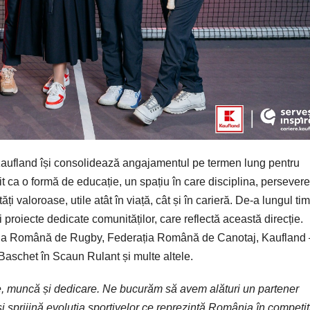
aufland își consolidează angajamentul pe termen lung pentru
t ca o formă de educație, un spațiu în care disciplina, persevere
tăți valoroase, utile atât în viață, cât și în carieră. De-a lungul ti
 proiecte dedicate comunităților, care reflectă această direcție.
ația Română de Rugby, Federația Română de Canotaj, Kaufland 
schet în Scaun Rulant și multe altele.
re, muncă și dedicare. Ne bucurăm să avem alături un partener
 sprijină evoluția sportivelor ce reprezintă România în competiți