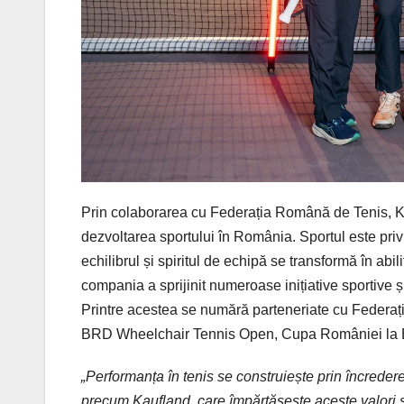
Prin colaborarea cu Federația Română de Tenis, K
dezvoltarea sportului în România. Sportul este privi
echilibrul și spiritul de echipă se transformă în abili
compania a sprijinit numeroase inițiative sportive și
Printre acestea se numără parteneriate cu Feder
BRD Wheelchair Tennis Open, Cupa României la Ba
„Performanța în tenis se construiește prin încrede
precum Kaufland, care împărtășește aceste valori și