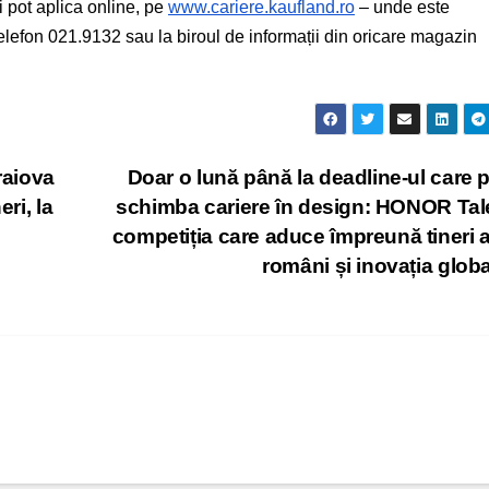
i pot aplica online, pe
www.cariere.kaufland.ro
– unde este
telefon 021.9132 sau la biroul de informații din oricare magazin
raiova
Doar o lună până la deadline-ul care 
ri, la
schimba cariere în design: HONOR Tal
competiția care aduce împreună tineri ar
români și inovația glob