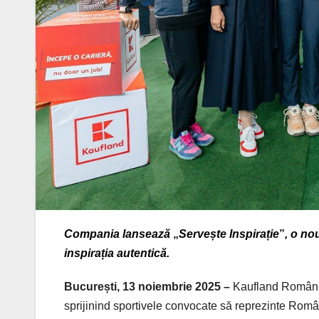
Compania lansează
„
Servește Inspirație
”
, o no
inspirația autentică.
București, 13 noiembrie 2025 –
Kaufland Români
sprijinind sportivele convocate să reprezinte Rom