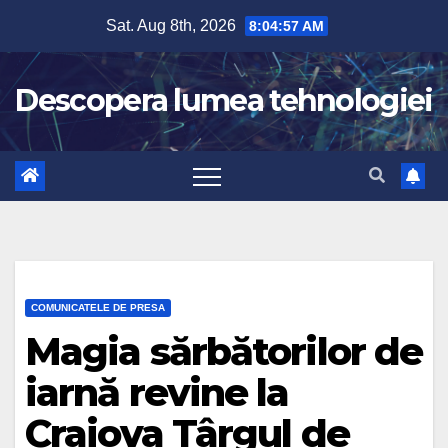
Skip
Sat. Aug 8th, 2026
8:04:58 AM
to
content
Descopera lumea tehnologiei
COMUNICATELE DE PRESA
Magia sărbătorilor de
iarnă revine la
Craiova Târgul de