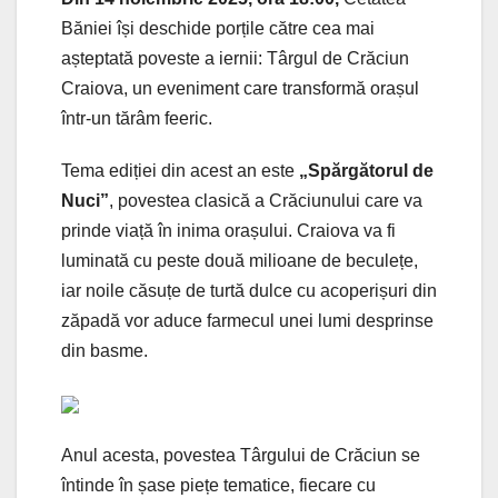
Băniei își deschide porțile către cea mai
așteptată poveste a iernii: Târgul de Crăciun
Craiova, un eveniment care transformă orașul
într-un tărâm feeric.
Tema ediției din acest an este
„Spărgătorul de
Nuci”
, povestea clasică a Crăciunului care va
prinde viață în inima orașului. Craiova va fi
luminată cu peste două milioane de beculețe,
iar noile căsuțe de turtă dulce cu acoperișuri din
zăpadă vor aduce farmecul unei lumi desprinse
din basme.
Anul acesta, povestea Târgului de Crăciun se
întinde în șase piețe tematice, fiecare cu