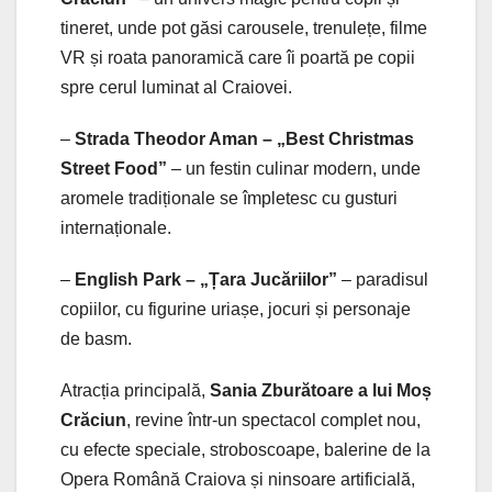
tineret, unde pot găsi carousele, trenulețe, filme
VR și roata panoramică care îi poartă pe copii
spre cerul luminat al Craiovei.
–
Strada Theodor Aman – „Best Christmas
Street Food”
– un festin culinar modern, unde
aromele tradiționale se împletesc cu gusturi
internaționale.
–
English Park – „Țara Jucăriilor”
– paradisul
copiilor, cu figurine uriașe, jocuri și personaje
de basm.
Atracția principală,
Sania Zburătoare a lui Moș
Crăciun
, revine într-un spectacol complet nou,
cu efecte speciale, stroboscoape, balerine de la
Opera Română Craiova și ninsoare artificială,