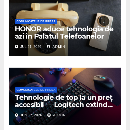
COMUNICATELE DE PRESA
HONOR aduce tehnologia de
azi în Palatul Telefoanelor
JUL 21, 2026
ADMIN
COMUNICATELE DE PRESA
Tehnologie de top la un preț
accesibil — Logitech extinde
seria G3 cu un nou mouse și
JUN 17, 2026
ADMIN
o nouă tastatură pentru
gaming pe PC