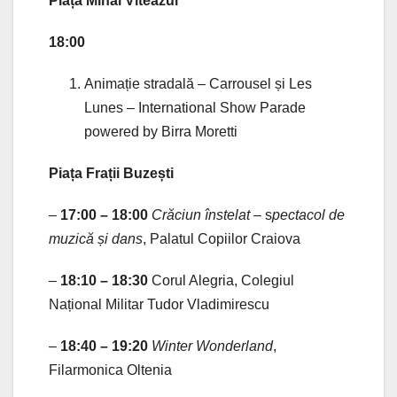
Piața Mihai Viteazul
18:00
Animație stradală – Carrousel și Les
Lunes – International Show Parade
powered by Birra Moretti
Piața Frații Buzești
–
17:00 – 18:00
Crăciun înstelat
– s
pectacol de
muzică și dans
, Palatul Copiilor Craiova
–
18:10 – 18:30
Corul Alegria, Colegiul
Național Militar Tudor Vladimirescu
–
18:40 – 19:20
Winter Wonderland
,
Filarmonica Oltenia