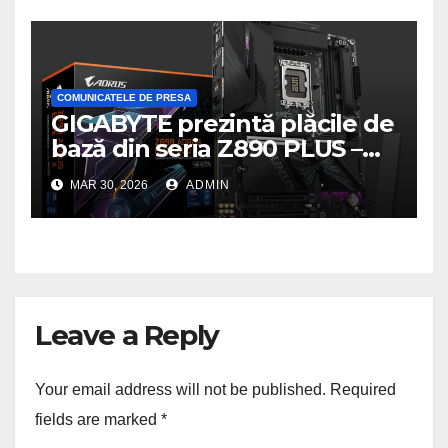
COMUNICATELE DE PRESA
GIGABYTE prezintă plăcile de
bază din seria Z890 PLUS –
performanță de ultimă
MAR 30, 2026
ADMIN
generație la un nou nivel
Leave a Reply
Your email address will not be published.
Required
fields are marked
*