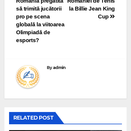
România pregătită
României de Tenis
să trimită jucătorii
la Billie Jean King
pro pe scena
Cup
globală la viitoarea
Olimpiadă de
esports?
By
admin
RELATED POST