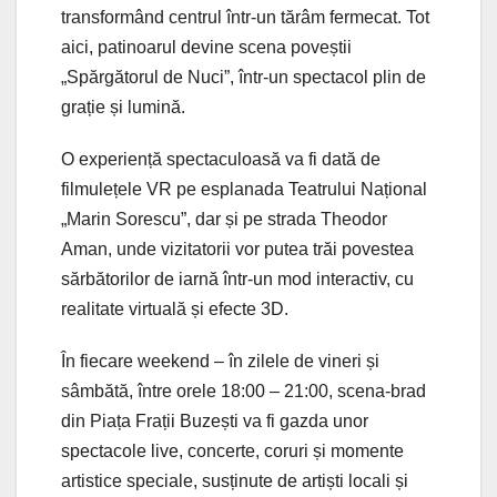
transformând centrul într-un tărâm fermecat. Tot
aici, patinoarul devine scena poveștii
„Spărgătorul de Nuci”, într-un spectacol plin de
grație și lumină.
O experiență spectaculoasă va fi dată de
filmulețele VR pe esplanada Teatrului Național
„Marin Sorescu”, dar și pe strada Theodor
Aman, unde vizitatorii vor putea trăi povestea
sărbătorilor de iarnă într-un mod interactiv, cu
realitate virtuală și efecte 3D.
În fiecare weekend – în zilele de vineri și
sâmbătă, între orele 18:00 – 21:00, scena-brad
din Piața Frații Buzești va fi gazda unor
spectacole live, concerte, coruri și momente
artistice speciale, susținute de artiști locali și