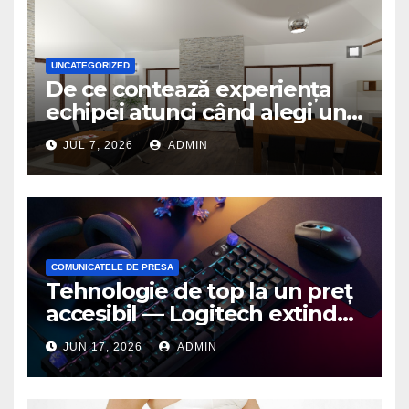
UNCATEGORIZED
De ce contează experiența
echipei atunci când alegi un
birou de arhitectură
JUL 7, 2026
ADMIN
COMUNICATELE DE PRESA
Tehnologie de top la un preț
accesibil — Logitech extinde
seria G3 cu un nou mouse și
JUN 17, 2026
ADMIN
o nouă tastatură pentru
gaming pe PC