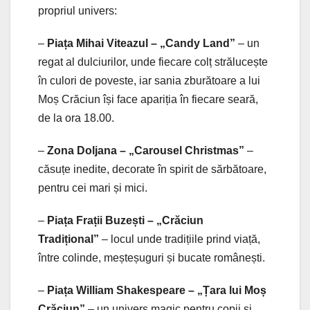
propriul univers:
–
Piața Mihai Viteazul – „Candy Land”
– un
regat al dulciurilor, unde fiecare colț strălucește
în culori de poveste, iar sania zburătoare a lui
Moș Crăciun își face apariția în fiecare seară,
de la ora 18.00.
–
Zona Doljana – „Carousel Christmas”
–
căsuțe inedite, decorate în spirit de sărbătoare,
pentru cei mari și mici.
–
Piața Frații Buzești – „Crăciun
Tradițional”
– locul unde tradițiile prind viață,
între colinde, meșteșuguri și bucate românești.
–
Piața William Shakespeare – „Țara lui Moș
Crăciun”
– un univers magic pentru copii și