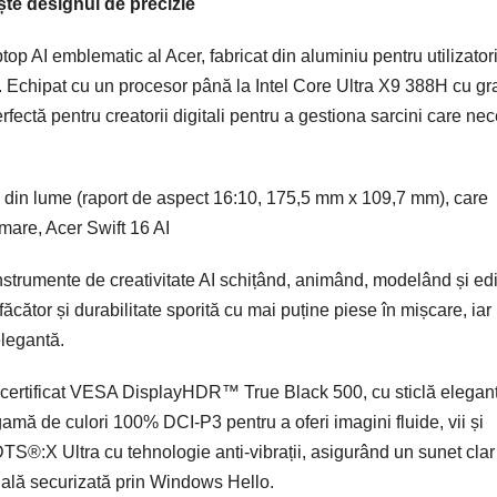
ște designul de precizie
op AI emblematic al Acer, fabricat din aluminiu pentru utilizatori
. Echipat cu un procesor până la Intel Core Ultra X9 388H cu gr
fectă pentru creatorii digitali pentru a gestiona sarcini care nec
c din lume (raport de aspect 16:10, 175,5 mm x 109,7 mm), care
mare, Acer Swift 16 AI
 instrumente de creativitate AI schițând, animând, modelând și ed
ăcător și durabilitate sporită cu mai puține piese în mișcare, iar
elegantă.
certificat VESA DisplayHDR™ True Black 500, cu sticlă elegan
amă de culori 100% DCI-P3 pentru a oferi imagini fluide, vii și
TS®:X Ultra cu tehnologie anti-vibrații, asigurând un sunet clar
ială securizată prin Windows Hello.