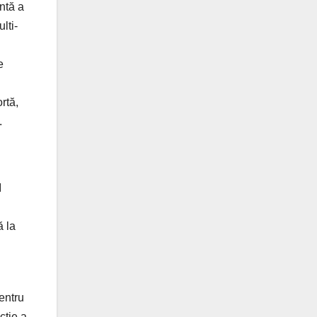
ntă a
lti-
e
rtă,
.
I
ă la
entru
cție a