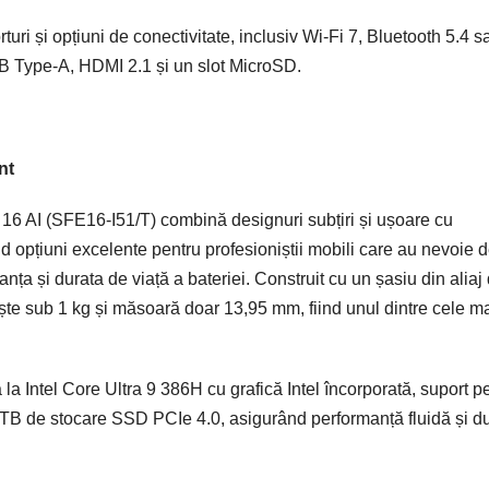
uri și opțiuni de conectivitate, inclusiv Wi-Fi 7, Bluetooth 5.4 s
B Type-A, HDMI 2.1 și un slot MicroSD.
nt
16 AI (SFE16-I51/T) combină designuri subțiri și ușoare cu
nd opțiuni excelente pentru profesioniștii mobili care au nevoie 
nța și durata de viață a bateriei. Construit cu un șasiu din aliaj
ște sub 1 kg și măsoară doar 13,95 mm, fiind unul dintre cele m
 Intel Core Ultra 9 386H cu grafică Intel încorporată, suport p
B de stocare SSD PCIe 4.0, asigurând performanță fluidă și d