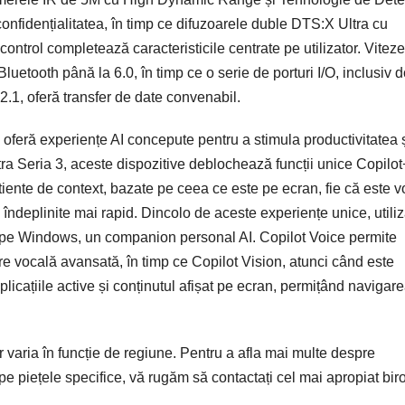
nfidențialitatea, în timp ce difuzoarele duble DTS:X Ultra cu
-control completează caracteristicile centrate pe utilizator. Viteze
luetooth până la 6.0, în timp ce o serie de porturi I/O, inclusiv 
.1, oferă transfer de date convenabil.
 oferă experiențe AI concepute pentru a stimula productivitatea 
tra Seria 3, aceste dispozitive deblochează funcții unice Copilo
iente de context, bazate pe ceea ce este pe ecran, fie că este v
i îndeplinite mai rapid. Dincolo de aceste experiențe unice, utiliz
t pe Windows, un companion personal AI. Copilot Voice permite
re vocală avansată, în timp ce Copilot Vision, atunci când este
licațiile active și conținutul afișat pe ecran, permițând navigare
vor varia în funcție de regiune. Pentru a afla mai multe despre
le pe piețele specifice, vă rugăm să contactați cel mai apropiat bir