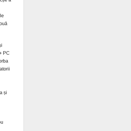
le
două
și
t+ PC
orba
atorii
a și
ou