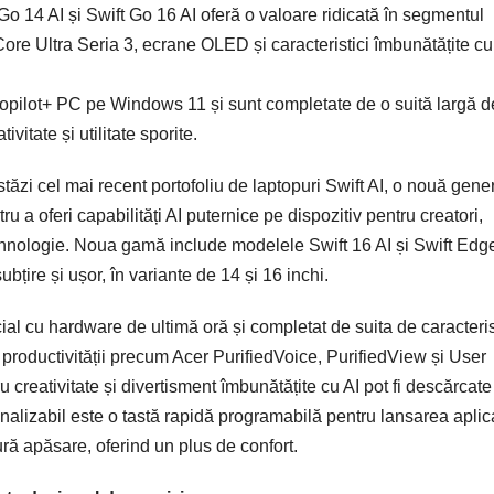
Go 14 AI și Swift Go 16 AI oferă o valoare ridicată în segmentul
Core Ultra Seria 3, ecrane OLED și caracteristici îmbunătățite cu
opilot+ PC pe Windows 11 și sunt completate de o suită largă d
vitate și utilitate sporite.
tăzi cel mai recent portofoliu de laptopuri Swift AI, o nouă gene
a oferi capabilități AI puternice pe dispozitiv pentru creatori,
 tehnologie. Noua gamă include modelele Swift 16 AI și Swift Edge
ubțire și ușor, în variante de 14 și 16 inchi.
ial cu hardware de ultimă oră și completat de suita de caracteris
e productivității precum Acer PurifiedVoice, PurifiedView și User
creativitate și divertisment îmbunătățite cu AI pot fi descărcate
lizabil este o tastă rapidă programabilă pentru lansarea aplicaț
ură apăsare, oferind un plus de confort.