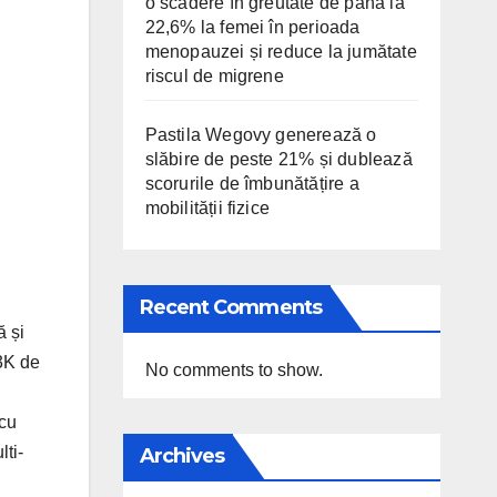
o scădere în greutate de până la
22,6% la femei în perioada
menopauzei și reduce la jumătate
riscul de migrene
Pastila Wegovy generează o
slăbire de peste 21% și dublează
scorurile de îmbunătățire a
mobilității fizice
Recent Comments
ă și
 3K de
No comments to show.
 cu
ti-
Archives