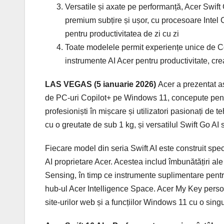
Versatile și axate pe performanță, Acer Swift 
premium subțire și ușor, cu procesoare Intel 
pentru productivitatea de zi cu zi
Toate modelele permit experiențe unice de C
instrumente AI Acer pentru productivitate, creati
LAS VEGAS (5 ianuarie 2026)
Acer a prezentat as
de PC-uri Copilot+ pe Windows 11, concepute pentru 
profesioniști în mișcare și utilizatori pasionați de
cu o greutate de sub 1 kg, și versatilul Swift Go AI s
Fiecare model din seria Swift AI este construit spec
AI proprietare Acer. Acestea includ îmbunătățiri al
Sensing, în timp ce instrumente suplimentare pentru 
hub-ul Acer Intelligence Space. Acer My Key persona
site-urilor web și a funcțiilor Windows 11 cu o sing