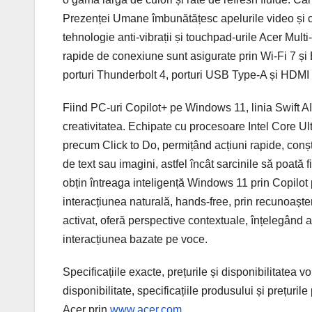
Prezenței Umane îmbunătățesc apelurile video și co
tehnologie anti-vibrații și touchpad-urile Acer Multi
rapide de conexiune sunt asigurate prin Wi-Fi 7 și B
porturi Thunderbolt 4, porturi USB Type-A și HDMI 2
Fiind PC-uri Copilot+ pe Windows 11, linia Swift AI
creativitatea. Echipate cu procesoare Intel Core Ul
precum Click to Do, permițând acțiuni rapide, conșt
de text sau imagini, astfel încât sarcinile să poată f
obțin întreaga inteligență Windows 11 prin Copilo
interacțiunea naturală, hands-free, prin recunoaște
activat, oferă perspective contextuale, înțelegând ap
interacțiunea bazate pe voce.
Specificațiile exacte, prețurile și disponibilitatea 
disponibilitate, specificațiile produsului și prețuri
Acer prin
www.acer.com
.