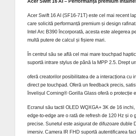
Acer Swift 16 AI – Performanța premium întâlne
Acer Swift 16 AI (SF16-71T) este cel mai recent lapt
care solicită performanță premium și design rafinat
Intel Arc B390 încorporată, acesta este alegerea per
multă putere de calcul și fișiere mari.
În centrul său se află cel mai mare touchpad hapti
suportă intrare stylus de până la MPP 2.5. Drept ur
oferă creatorilor posibilitatea de a interacționa cu
direct pe touchpad. Oferă un feedback precis, satisf
învelișul Corning® Gorilla Glass oferă o protecție 
Ecranul său tactil OLED WQXGA+ 3K de 16 inchi, 
edge-to-edge are o rată de refresh de 120 Hz și o g
precise. Sunetul este asigurat de difuzoare duble D
imersiv. Camera IR FHD suportă autentificarea fac