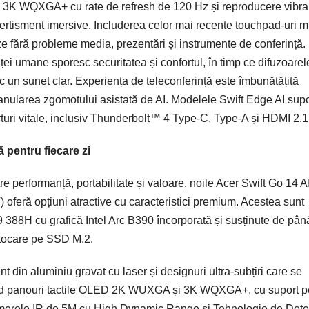
a 3K WQXGA+ cu rate de refresh de 120 Hz și reproducere vibra
ivertisment imersive. Includerea celor mai recente touchpad-uri mu
eze fără probleme media, prezentări și instrumente de conferință.
i umane sporesc securitatea și confortul, în timp ce difuzoarel
c un sunet clar. Experiența de teleconferință este îmbunătățită
anularea zgomotului asistată de AI. Modelele Swift Edge AI supo
rturi vitale, inclusiv Thunderbolt™ 4 Type-C, Type-A și HDMI 2.1
 pentru fiecare zi
tre performanță, portabilitate și valoare, noile Acer Swift Go 14 A
oferă opțiuni atractive cu caracteristici premium. Acestea sunt
 388H cu grafică Intel Arc B390 încorporată și susținute de pân
tocare pe SSD M.2.
 din aluminiu gravat cu laser și designuri ultra-subțiri care se
clud panouri tactile OLED 2K WUXGA și 3K WQXGA+, cu suport p
 Camerele IR de 5M cu High Dynamic Range și Tehnologie de Dete