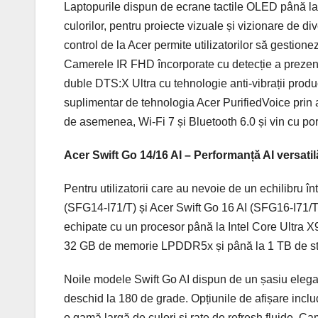
Laptopurile dispun de ecrane tactile OLED până l
culorilor, pentru proiecte vizuale și vizionare de d
control de la Acer permite utilizatorilor să gestion
Camerele IR FHD încorporate cu detecție a prezențe
duble DTS:X Ultra cu tehnologie anti-vibrații produ
suplimentar de tehnologia Acer PurifiedVoice prin 
de asemenea, Wi-Fi 7 și Bluetooth 6.0 și vin cu po
Acer Swift Go 14/16 AI – Performanță AI versatilă
Pentru utilizatorii care au nevoie de un echilibru în
(SFG14-I71/T) și Acer Swift Go 16 AI (SFG16-I71/T) 
echipate cu un procesor până la Intel Core Ultra X9
32 GB de memorie LPDDR5x și până la 1 TB de s
Noile modele Swift Go AI dispun de un șasiu elegant
deschid la 180 de grade. Opțiunile de afișare in
o gamă largă de culori și rate de refresh fluide.