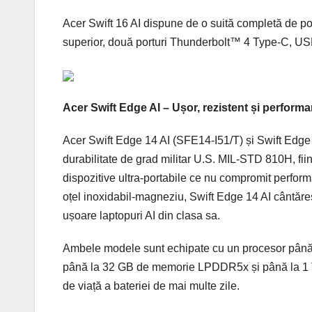
Acer Swift 16 AI dispune de o suită completă de port
superior, două porturi Thunderbolt™ 4 Type-C, US
Acer Swift Edge AI – Ușor, rezistent și performa
Acer Swift Edge 14 AI (SFE14-I51/T) și Swift Edge 
durabilitate de grad militar U.S. MIL-STD 810H, fii
dispozitive ultra-portabile ce nu compromit performa
oțel inoxidabil-magneziu, Swift Edge 14 AI cântăre
ușoare laptopuri AI din clasa sa.
Ambele modele sunt echipate cu un procesor până la
până la 32 GB de memorie LPDDR5x și până la 1 T
de viață a bateriei de mai multe zile.