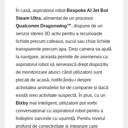
În casă, aspiratorul robot
Bespoke AI Jet Bot
Steam Ultra
, alimentat de un procesor
Qualcomm Dragonwing™
, dispune de un
senzor stereo 3D activ pentru a recunoaște
lichide precum cafeaua, sucul sau chiar lichide
transparente precum apa. Deși camera sa ajută
la navigare, aceasta permite de asemenea ca
aspiratorul robot să servească drept dispozitiv
de monitorizare atunci când utilizatorii sunt
plecați de acasă, notificându-i despre
activitatea animalelor lor de companie și dacă
există vreo activitate suspectă. În plus, cu un
Bixby
mai inteligent, utilizatorii pot vorbi
conversațional cu aspiratorul robot pentru a
îndeplini sarcinile cu ușurință. Pentru nivelul
profund de conectivitate și integrare care