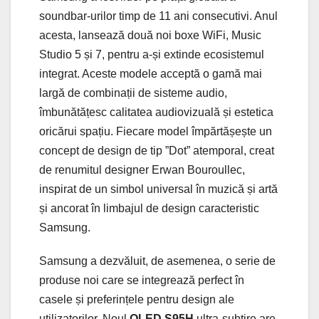
soundbar-urilor timp de 11 ani consecutivi. Anul
acesta, lansează două noi boxe WiFi, Music
Studio 5 și 7, pentru a-și extinde ecosistemul
integrat. Aceste modele acceptă o gamă mai
largă de combinații de sisteme audio,
îmbunătățesc calitatea audiovizuală și estetica
oricărui spațiu. Fiecare model împărtășește un
concept de design de tip ”Dot” atemporal, creat
de renumitul designer Erwan Bouroullec,
inspirat de un simbol universal în muzică și artă
și ancorat în limbajul de design caracteristic
Samsung.
Samsung a dezvăluit, de asemenea, o serie de
produse noi care se integrează perfect în
casele și preferințele pentru design ale
utilizatorilor. Noul
OLED S95H
ultra-subțire are