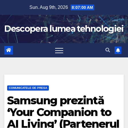
Skip
Sun. Aug 9th, 2026
8:07:01 AM
to
content
Descopera lumea tehnologiei
COMUNICATELE DE PRESA
Samsung prezintă
‘Your Companion to
AI Living’ (Partenerul