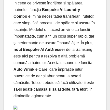
În ceea ce privește îngrijirea și spălarea
hainelor, funcția
Bespoke AI Laundry
Combo
elimină necesitatea transferării rufelor,
care simplifică procesul de spălare și uscare în
locuințe. Modelul din acest an vine cu funcții
îmbunătățite, cum ar fi un ciclu super rapid, dar
și performanțe de uscare îmbunătățite. În plus,
noul Bespoke AI AirDresser
de la Samsung
este aici pentru a rezolva o altă problemă
comună a hainelor. Acesta dispune de funcția
Auto Wrinkle Care
, care împrăștie jeturi
puternice de aer și abur pentru a netezi
cămășile. Tot ce trebuie să facă utilizatorii este
să-și agațe cămașa și să aștepte, fără efort, în
diminețile aglomerate.