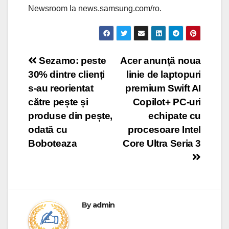
Newsroom la news.samsung.com/ro.
Post
Sezamo: peste
Acer anunță noua
30% dintre clienți
linie de laptopuri
navigation
s-au reorientat
premium Swift AI
către pește și
Copilot+ PC-uri
produse din pește,
echipate cu
odată cu
procesoare Intel
Boboteaza
Core Ultra Seria 3
By
admin