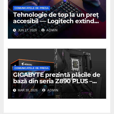
COMUNICATELE DE PRESA
Tehnologie de top la un preț
accesibil — Logitech extinde
seria G3 cu un nou mouse și
JUN 17, 2026
ADMIN
o nouă tastatură pentru
gaming pe PC
COMUNICATELE DE PRESA
GIGABYTE prezintă plăcile de
bază din seria Z890 PLUS –
performanță de ultimă
MAR 30, 2026
ADMIN
generație la un nou nivel