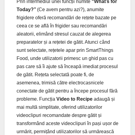
Prin intermediul unei funcții numite
“What’s for
Today?”
(Ce avem pentru azi?), anumite
frigidere oferă recomandări de rețete bazate pe
ceea ce se află în frigider sau recomandări
aleatorii, elimând stresul cauzat de alegerea
preparatelor și a rețetei de gătit. Atunci când
sunt selectate, rețetele apar prin SmartThings
Food, unde utilizatorii primesc un ghid pas cu
pas care să îi ajute să înceapă imediat procesul
de gătit. Rețeta selectată poate fi, de
asemenea, trimisă către electrocasnicele
conectate de gătit pentru a începe procesul fără
probleme. Funcția
Video to Recipe
adaugă și
mai multă simplitate, oferind utilizatorilor
videoclipuri recomandate despre gătit și
transformând aceste videoclipuri în pași ușor de
urmărit, permițând utilizatorilor să urmărească