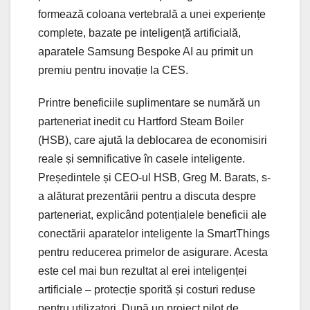
formează coloana vertebrală a unei experiențe
complete, bazate pe inteligență artificială,
aparatele Samsung Bespoke AI au primit un
premiu pentru inovație la CES.
Printre beneficiile suplimentare se numără un
parteneriat inedit cu Hartford Steam Boiler
(HSB), care ajută la deblocarea de economisiri
reale și semnificative în casele inteligente.
Președintele și CEO-ul HSB, Greg M. Barats, s-
a alăturat prezentării pentru a discuta despre
parteneriat, explicând potențialele beneficii ale
conectării aparatelor inteligente la SmartThings
pentru reducerea primelor de asigurare. Acesta
este cel mai bun rezultat al erei inteligenței
artificiale – protecție sporită și costuri reduse
pentru utilizatori. După un proiect pilot de