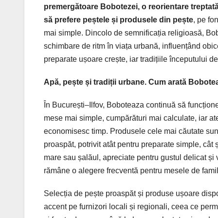
premergătoare Bobotezei, o reorientare treptată
să prefere peștele și produsele din pește
, pe fo
mai simple. Dincolo de semnificația religioasă, Bo
schimbare de ritm în viața urbană, influențând obi
preparate ușoare crește, iar tradițiile începutului d
Apă, pește și tradiții urbane. Cum arată Bobotea
În București–Ilfov, Boboteaza continuă să funcțion
mese mai simple, cumpărături mai calculate, iar ate
economisesc timp. Produsele cele mai căutate sunt 
proaspăt, potrivit atât pentru preparate simple, câ
mare sau șalăul, apreciate pentru gustul delicat și 
rămâne o alegere frecventă pentru mesele de famil
Selecția de pește proaspăt și produse ușoare dispo
accent pe furnizori locali și regionali, ceea ce per