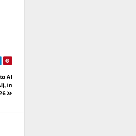
to AI
), in
026