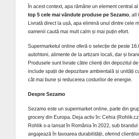
În acest context, apa rămâne un element central al săr
top 5 cele mai vândute produse pe Sezamo
, al
Livrată direct la ușă, apa elimină unul dintre cele 
oamenii caută mai mult calm și mai puțin efort.
Supermarketul online oferă o selecție de peste 16
autohtoni, alimente de la artizani locali, dar și bran
Produsele sunt livrate către clienți din depozitul d
include spații de depozitare ambientală și unități c
cât mai bune și reducerea costurilor de energie.
Despre Sezamo
Sezamo este un supermarket online, parte din gr
grocery din Europa. Deja activ în: Cehia (Rohlik.cz)
Rohlik s-a lansat în România în 2022, sub brandu
angajează în favoarea durabilității, oferind cliențilo