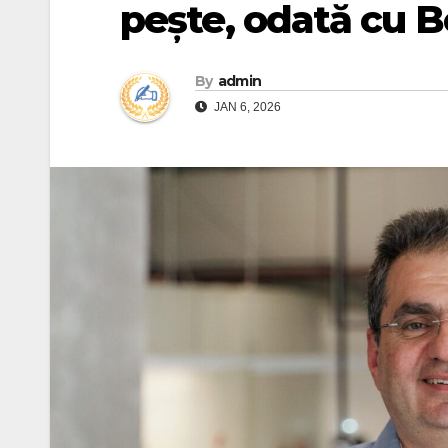
pește, odată cu 
By
admin
JAN 6, 2026