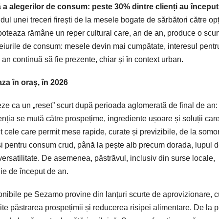
 a alegerilor de consum: peste 30% dintre clienți au început
ndul unei treceri firești de la mesele bogate de sărbători către op
boteaza rămâne un reper cultural care, an de an, produce o scur
ceiurile de consum: mesele devin mai cumpătate, interesul pentr
e an continuă să fie prezente, chiar și în context urban.
za în oraș, în 2026
eze ca un „reset” scurt după perioada aglomerată de final de an:
nția se mută către prospețime, ingrediente ușoare și soluții car
cele care permit mese rapide, curate și previzibile, de la somo
t și pentru consum crud, până la pește alb precum dorada, lupul 
versatilitate. De asemenea, păstrăvul, inclusiv din surse locale,
ie de început de an.
nibile pe Sezamo provine din lanțuri scurte de aprovizionare, c
mite păstrarea prospețimii și reducerea risipei alimentare. De la 