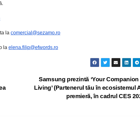
ă.
o
ta la
comercial@sezamo.ro
p la
elena.filip@efwords.ro
Samsung prezintă ‘Your Companion 
tea
Living’ (Partenerul tău în ecosistemul AI
premieră, în cadrul CES 2