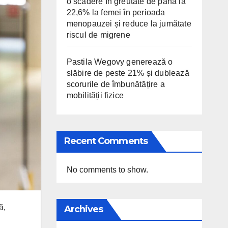
o scădere în greutate de până la
22,6% la femei în perioada
menopauzei și reduce la jumătate
riscul de migrene
Pastila Wegovy generează o
slăbire de peste 21% și dublează
scorurile de îmbunătățire a
mobilității fizice
Recent Comments
No comments to show.
ă,
Archives