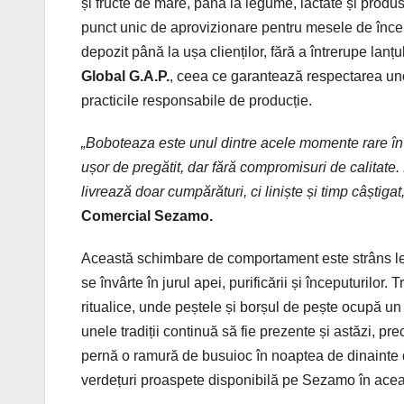
și fructe de mare, până la legume, lactate și prod
punct unic de aprovizionare pentru mesele de încep
depozit până la ușa clienților, fără a întrerupe lanțu
Global G.A.P.
, ceea ce garantează respectarea unor
practicile responsabile de producție.
„Boboteaza este unul dintre acele momente rare în 
ușor de pregătit, dar fără compromisuri de calitat
livrează doar cumpărături, ci liniște și timp câștiga
Comercial Sezamo.
Această schimbare de comportament este strâns leg
se învârte în jurul apei, purificării și începuturilor.
ritualice, unde peștele și borșul de pește ocupă un l
unele tradiții continuă să fie prezente și astăzi, pr
pernă o ramură de busuioc în noaptea de dinainte 
verdețuri proaspete disponibilă pe Sezamo în acea