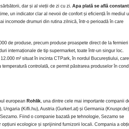
bătorii, dar și al vieții de zi cu zi.
Apa plată se află constant
l time, un indicator clar al nevoii de confort și eficiență în mediul 
mai incomode drumuri din rutina zilnică, într-o perioadă în care
.000 de produse, precum produse proaspete direct de la fermieri
duri internaționale de tip supermarket, toate într-un singur loc.
e 12.000 m² situat în incinta CTPark, în nordul Bucureștiului, care
u temperatură controlată, ce permit păstrarea produselor în condi
upul european
Rohlik
, una dintre cele mai importante companii d
, Ungaria (Kifli.hu), Austria (Gurkerl.at) și Germania (Knuspr.de)
l Sezamo. Fiind o companie bazată pe tehnologie, Sezamo se
r opțiuni ecologice și sprijinind furnizorii locali. Compania a obți