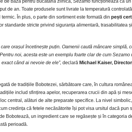
use de bază pentru bucătăria zilnică, Sezamo funcționează ca un
ut de an. Toate produsele sunt livrate la temperatură controlată
l termic. În plus, o parte din sortiment este formată din
pești cert
 standarde stricte privind siguranța alimentară, trasabilitatea ș
care orașul încetinește puțin. Oamenii caută mâncare simplă, c
e. Pentru noi, acesta este un exemplu foarte clar de cum Sezamo
t, exact când ai nevoie de ele”,
declară
Michael Kaiser, Director
ată de tradițiile Bobotezei, sărbătoare care, în cultura române
 Tradițiile includ sfințirea apelor, recuperarea crucii din apă și mes
oc central, alături de alte preparate specifice. La nivel simbolic,
ecum credința că fetele necăsătorite își pot visa ursitul dacă pun 
de Bobotează, un ingredient care se regăsește și în categoria d
stă perioadă.