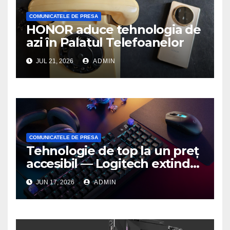
COMUNICATELE DE PRESA
HONOR aduce tehnologia de
azi în Palatul Telefoanelor
JUL 21, 2026
ADMIN
COMUNICATELE DE PRESA
Tehnologie de top la un preț
accesibil — Logitech extinde
seria G3 cu un nou mouse și
JUN 17, 2026
ADMIN
o nouă tastatură pentru
gaming pe PC