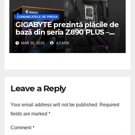
COMUNICATELE DE PRESA
GIGABYTE prezintă plăcile de
bază din seria Z890 PLUS –
performanță de ultimă
MAR 30, 2026
ADMIN
generație la un nou nivel
Leave a Reply
Your email address will not be published.
Required
fields are marked
*
Comment
*