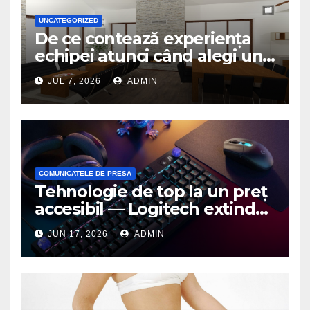
UNCATEGORIZED
De ce contează experiența
echipei atunci când alegi un
birou de arhitectură
JUL 7, 2026
ADMIN
COMUNICATELE DE PRESA
Tehnologie de top la un preț
accesibil — Logitech extinde
seria G3 cu un nou mouse și
JUN 17, 2026
ADMIN
o nouă tastatură pentru
gaming pe PC