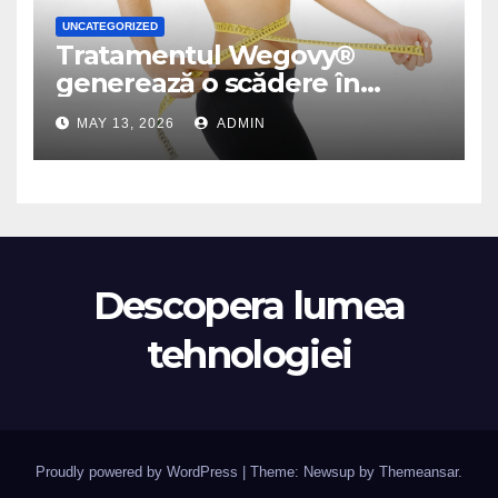
UNCATEGORIZED
Tratamentul Wegovy®
generează o scădere în
greutate de până la 22,6% la
MAY 13, 2026
ADMIN
femei în perioada
menopauzei și reduce la
jumătate riscul de migrene
Descopera lumea
tehnologiei
Proudly powered by WordPress
|
Theme: Newsup by
Themeansar
.