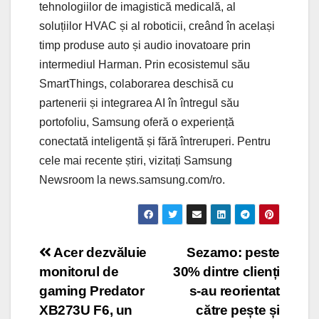
tehnologiilor de imagistică medicală, al
soluțiilor HVAC și al roboticii, creând în același
timp produse auto și audio inovatoare prin
intermediul Harman. Prin ecosistemul său
SmartThings, colaborarea deschisă cu
partenerii și integrarea AI în întregul său
portofoliu, Samsung oferă o experiență
conectată inteligentă și fără întreruperi. Pentru
cele mai recente știri, vizitați Samsung
Newsroom la news.samsung.com/ro.
Post
Acer dezvăluie
Sezamo: peste
monitorul de
30% dintre clienți
navigation
gaming Predator
s-au reorientat
XB273U F6, un
către pește și