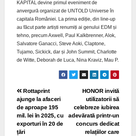
KAPITAL devine primul eveniment de
anvergură organizat de UNTOLD Universe în
capitala României. La prima ediție, din line-up
au făcut parte artiști renumiți ai genului EDM și
tehno, precum Axwell, Paul Kalkbrenner, Alok,
Salvatore Ganacci, Steve Aoki, Claptone,
Tujamo, Sickick, dar și John Summit, Charlotte
de Witte, Deborah de Luca, Nina Kraviz, Mau P.
Post
Rottaprint
HONOR invită
ajunge la afaceri
utilizatorii să
navigation
de aproape 195
celebreze iubirea
mil. lei în 2025, cu
adevărată printr-un
exporturi în 20 de
concurs dedicat
țări
relațiilor care