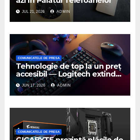
azi în Palatul Telefoanelor
JUL 21, 2026
ADMIN
COMUNICATELE DE PRESA
Tehnologie de top la un preț
accesibil — Logitech extinde
seria G3 cu un nou mouse și
JUN 17, 2026
ADMIN
o nouă tastatură pentru
gaming pe PC
COMUNICATELE DE PRESA
GIGABYTE prezintă plăcile de