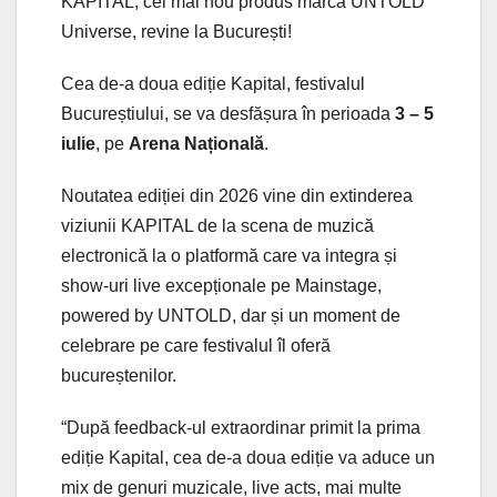
KAPITAL, cel mai nou produs marca UNTOLD
Universe, revine la București!
Cea de-a doua ediție Kapital, festivalul
Bucureștiului, se va desfășura în perioada
3 – 5
iulie
, pe
Arena Națională
.
Noutatea ediției din 2026 vine din extinderea
viziunii KAPITAL de la scena de muzică
electronică la o platformă care va integra și
show-uri live excepționale pe Mainstage,
powered by UNTOLD, dar și un moment de
celebrare pe care festivalul îl oferă
bucureștenilor.
“După feedback-ul extraordinar primit la prima
ediție Kapital, cea de-a doua ediție va aduce un
mix de genuri muzicale, live acts, mai multe