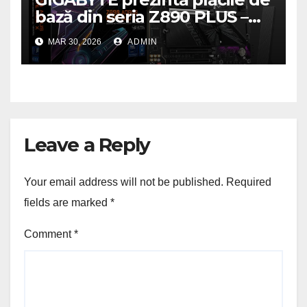
bază din seria Z890 PLUS –
performanță de ultimă
MAR 30, 2026
ADMIN
generație la un nou nivel
Leave a Reply
Your email address will not be published.
Required
fields are marked
*
Comment
*