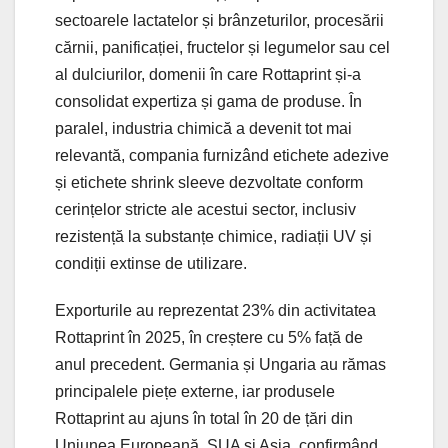
sectoarele lactatelor și brânzeturilor, procesării
cărnii, panificației, fructelor și legumelor sau cel
al dulciurilor, domenii în care Rottaprint și-a
consolidat expertiza și gama de produse. În
paralel, industria chimică a devenit tot mai
relevantă, compania furnizând etichete adezive
și etichete shrink sleeve dezvoltate conform
cerințelor stricte ale acestui sector, inclusiv
rezistență la substanțe chimice, radiații UV și
condiții extinse de utilizare.
Exporturile au reprezentat 23% din activitatea
Rottaprint în 2025, în creștere cu 5% față de
anul precedent. Germania și Ungaria au rămas
principalele piețe externe, iar produsele
Rottaprint au ajuns în total în 20 de țări din
Uniunea Europeană, SUA și Asia, confirmând