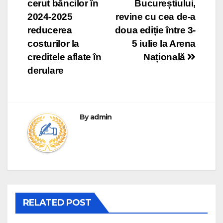
cerut băncilor în
Bucureștiului,
navigation
2024-2025
revine cu cea de-a
reducerea
doua ediție între 3-
costurilor la
5 iulie la Arena
creditele aflate în
Națională
derulare
By
admin
RELATED POST