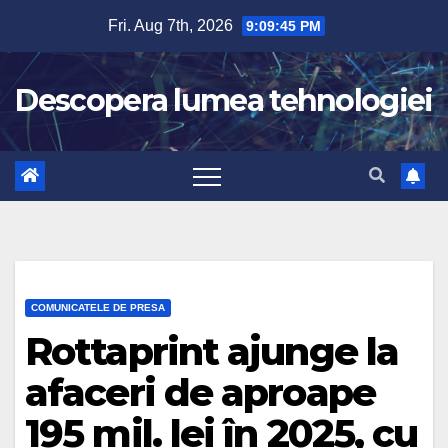
Skip
Fri. Aug 7th, 2026
9:09:46 PM
to
content
Descopera lumea tehnologiei
COMUNICATELE DE PRESA
Rottaprint ajunge la
afaceri de aproape
195 mil. lei în 2025, cu