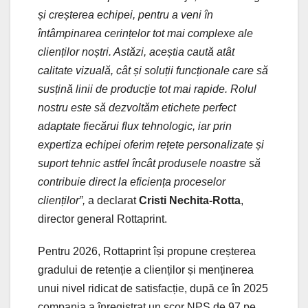
și creșterea echipei, pentru a veni în
întâmpinarea cerințelor tot mai complexe ale
clienților noștri. Astăzi, aceștia caută atât
calitate vizuală, cât și soluții funcționale care să
susțină linii de producție tot mai rapide. Rolul
nostru este să dezvoltăm etichete perfect
adaptate fiecărui flux tehnologic, iar prin
expertiza echipei oferim rețete personalizate și
suport tehnic astfel încât produsele noastre să
contribuie direct la eficiența proceselor
clienților”,
a declarat
Cristi Nechita-Rotta
,
director general Rottaprint.
Pentru 2026, Rottaprint își propune creșterea
gradului de retenție a clienților și menținerea
unui nivel ridicat de satisfacție, după ce în 2025
compania a înregistrat un scor NPS de 97 pe