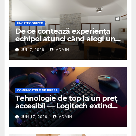
UNCATEGORIZED
De ce contează experiența
echipei atunci când alegi un
birou de arhitectură
JUL 7, 2026
ADMIN
COMUNICATELE DE PRESA
Tehnologie de top la un preț
accesibil — Logitech extinde
seria G3 cu un nou mouse și
JUN 17, 2026
ADMIN
o nouă tastatură pentru
gaming pe PC