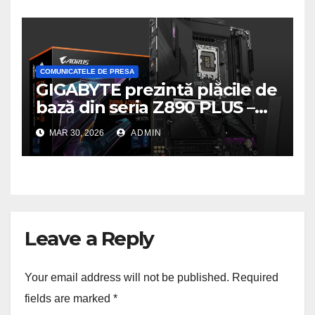
COMUNICATELE DE PRESA
GIGABYTE prezintă plăcile de
bază din seria Z890 PLUS –
performanță de ultimă
MAR 30, 2026
ADMIN
generație la un nou nivel
Leave a Reply
Your email address will not be published.
Required
fields are marked
*