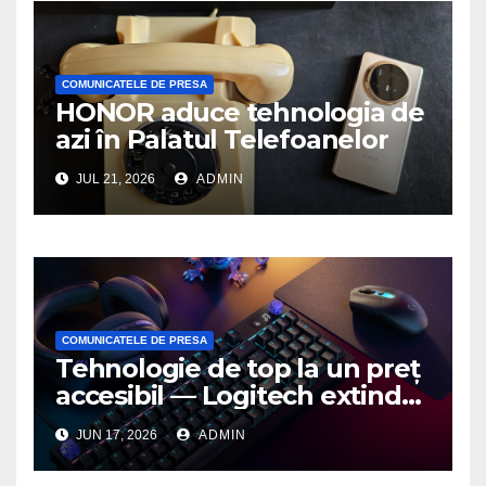
COMUNICATELE DE PRESA
HONOR aduce tehnologia de
azi în Palatul Telefoanelor
JUL 21, 2026
ADMIN
COMUNICATELE DE PRESA
Tehnologie de top la un preț
accesibil — Logitech extinde
seria G3 cu un nou mouse și
JUN 17, 2026
ADMIN
o nouă tastatură pentru
gaming pe PC