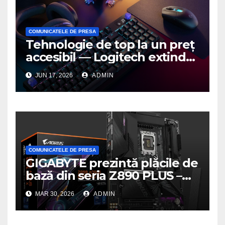
COMUNICATELE DE PRESA
Tehnologie de top la un preț
accesibil — Logitech extinde
seria G3 cu un nou mouse și
JUN 17, 2026
ADMIN
o nouă tastatură pentru
gaming pe PC
COMUNICATELE DE PRESA
GIGABYTE prezintă plăcile de
bază din seria Z890 PLUS –
performanță de ultimă
MAR 30, 2026
ADMIN
generație la un nou nivel