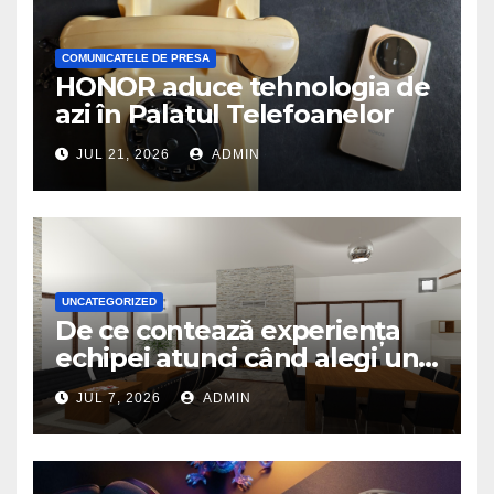
COMUNICATELE DE PRESA
HONOR aduce tehnologia de
azi în Palatul Telefoanelor
JUL 21, 2026
ADMIN
UNCATEGORIZED
De ce contează experiența
echipei atunci când alegi un
birou de arhitectură
JUL 7, 2026
ADMIN