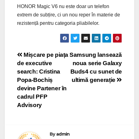
HONOR Magic V6 nu este doar un telefon
extrem de subțire, ci un nou reper în materie de
rezistență pentru categoria pliabilelor.
Post
Mișcare pe piața
Samsung lansează
de executive
noua serie Galaxy
navigation
search: Cristina
Buds4 cu sunet de
Popa-Bochiș
ultimă generație
devine Partener în
cadrul PFP
Advisory
By
admin