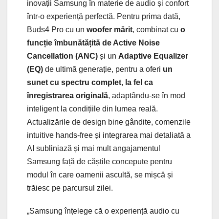
inovații Samsung în materie de audio și confort
într-o experiență perfectă. Pentru prima dată,
Buds4 Pro cu un
woofer mărit
, combinat cu
o
funcție îmbunătățită de Active Noise
Cancellation (ANC)
și un
Adaptive Equalizer
(EQ)
de ultimă generație, pentru a oferi
un
sunet cu spectru complet
,
la fel ca
înregistrarea originală
, adaptându-se în mod
inteligent la condițiile din lumea reală.
Actualizările de design bine gândite, comenzile
intuitive hands-free și integrarea mai detaliată a
AI subliniază și mai mult angajamentul
Samsung față de căștile concepute pentru
modul în care oamenii ascultă, se mișcă și
trăiesc pe parcursul zilei.
„Samsung înțelege că o experiență audio cu