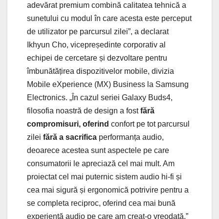
adevărat premium combină calitatea tehnică a
sunetului cu modul în care acesta este perceput
de utilizator pe parcursul zilei”, a declarat
Ikhyun Cho, vicepreședinte corporativ al
echipei de cercetare și dezvoltare pentru
îmbunătățirea dispozitivelor mobile, divizia
Mobile eXperience (MX) Business la Samsung
Electronics. „În cazul seriei Galaxy Buds4,
filosofia noastră de design a fost
fără
compromisuri, oferind
confort pe tot parcursul
zilei
fără a sacrifica
performanța audio,
deoarece acestea sunt aspectele pe care
consumatorii le apreciază cel mai mult. Am
proiectat cel mai puternic sistem audio hi-fi și
cea mai sigură și ergonomică potrivire pentru a
se completa reciproc, oferind cea mai bună
experiență audio pe care am creat-o vreodată.”