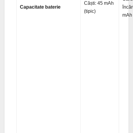
Căști: 45 mAh
Capacitate baterie
încă
(tipic)
mAh (