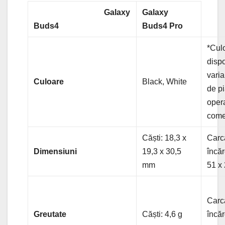
Galaxy
Galaxy
Buds4
Buds4 Pro
*Culo
dispo
varia
Culoare
Black, White
de pi
oper
come
Căști: 18,3 x
Carc
Dimensiuni
19,3 x 30,5
încăr
mm
51 x
Carc
Greutate
Căști: 4,6 g
încăr