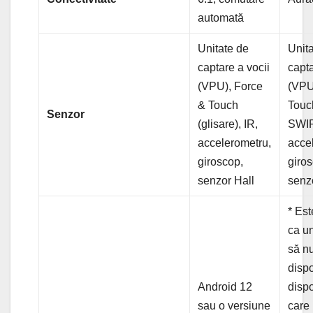
automată
Unitate de
Unit
captare a vocii
capta
(VPU), Force
(VPU
& Touch
Touch
Senzor
(glisare), IR,
SWI
accelerometru,
acce
giroscop,
giro
senzor Hall
senz
* Est
ca un
să nu
dispo
Android 12
dispo
sau o versiune
care