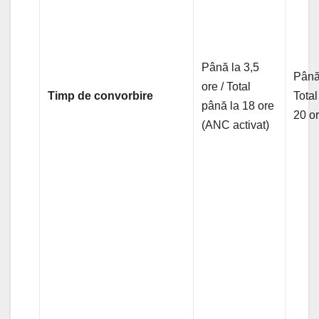
Până la 3,5
Până 
ore / Total
Timp de convorbire
Total
până la 18 ore
20 o
(ANC activat)