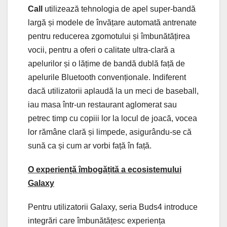
Call
utilizează tehnologia de apel super-bandă
largă și modele de învățare automată antrenate
pentru reducerea zgomotului și îmbunătățirea
vocii, pentru a oferi o calitate ultra-clară a
apelurilor și o lățime de bandă dublă față de
apelurile Bluetooth convenționale. Indiferent
dacă utilizatorii aplaudă la un meci de baseball,
iau masa într-un restaurant aglomerat sau
petrec timp cu copiii lor la locul de joacă, vocea
lor rămâne clară și limpede, asigurându-se că
sună ca și cum ar vorbi față în față.
O experiență îmbogățită a ecosistemului
Galaxy
Pentru utilizatorii Galaxy, seria Buds4 introduce
integrări care îmbunătățesc experiența