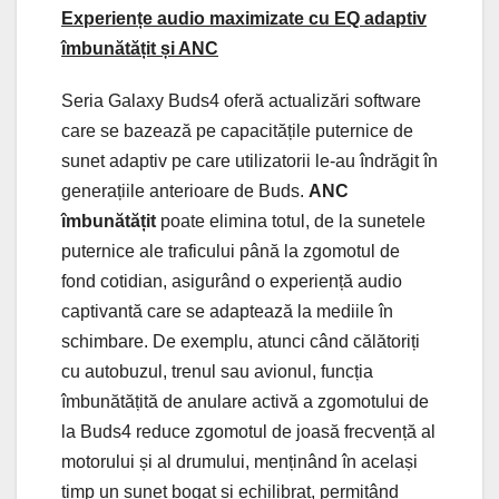
Experiențe audio maximizate cu EQ adaptiv
îmbunătățit și ANC
Seria Galaxy Buds4 oferă actualizări software
care se bazează pe capacitățile puternice de
sunet adaptiv pe care utilizatorii le-au îndrăgit în
generațiile anterioare de Buds.
ANC
îmbunătățit
poate elimina totul, de la sunetele
puternice ale traficului până la zgomotul de
fond cotidian, asigurând o experiență audio
captivantă care se adaptează la mediile în
schimbare. De exemplu, atunci când călătoriți
cu autobuzul, trenul sau avionul, funcția
îmbunătățită de anulare activă a zgomotului de
la Buds4 reduce zgomotul de joasă frecvență al
motorului și al drumului, menținând în același
timp un sunet bogat și echilibrat, permițând