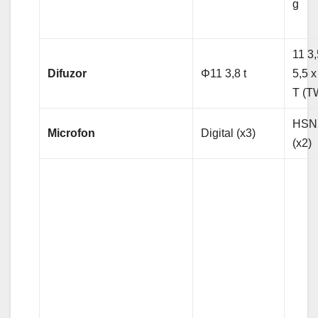
g
11 3,
Difuzor
Φ11 3,8 t
5,5 x
T (TW
HSNR
Microfon
Digital (x3)
(x2)